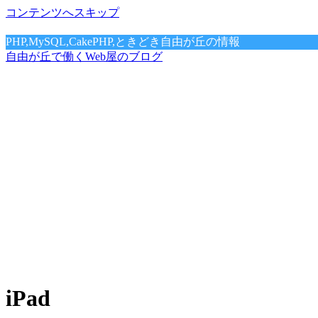
コンテンツへスキップ
PHP,MySQL,CakePHP,ときどき自由が丘の情報
自由が丘で働くWeb屋のブログ
iPad