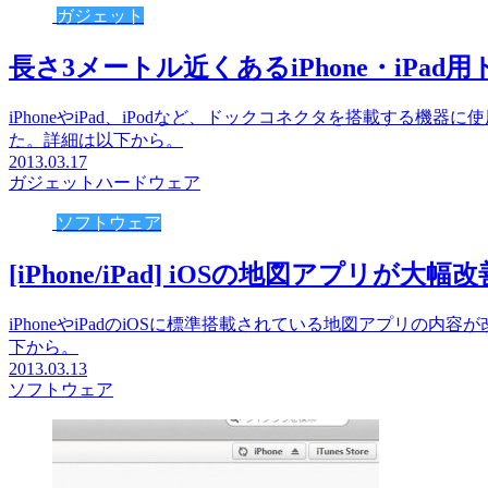
ガジェット
長さ3メートル近くあるiPhone・iPad
iPhoneやiPad、iPodなど、ドックコネクタを搭載する
た。詳細は以下から。
2013.03.17
ガジェット
ハードウェア
ソフトウェア
[iPhone/iPad] iOSの地図アプリが大幅改
iPhoneやiPadのiOSに標準搭載されている地図アプリの
下から。
2013.03.13
ソフトウェア