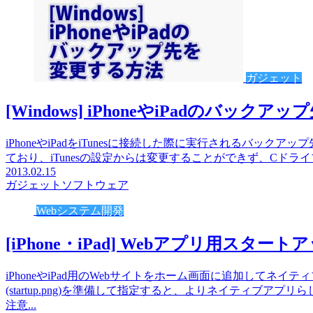
ガジェット
[Windows] iPhoneやiPadのバック
iPhoneやiPadをiTunesに接続した際に実行されるバックアップ先
ており、iTunesの設定からは変更することができず、Cドライブ
2013.02.15
ガジェット
ソフトウェア
Webシステム開発
[iPhone・iPad] Webアプリ用スタ
iPhoneやiPad用のWebサイトをホーム画面に追加してネ
(startup.png)を準備して指定すると、よりネイティブ
注意...