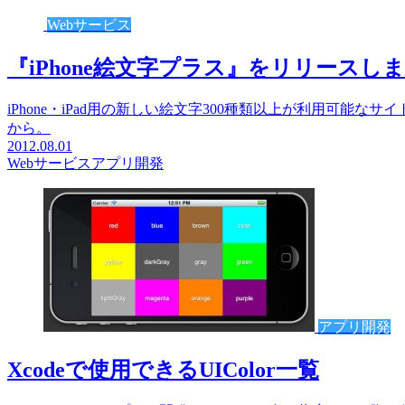
Webサービス
『iPhone絵文字プラス』をリリースし
iPhone・iPad用の新しい絵文字300種類以上が利用可能な
から。
2012.08.01
Webサービス
アプリ開発
アプリ開発
Xcodeで使用できるUIColor一覧