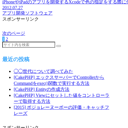
iPhoneやiPadのアプリを開発するXcodeで色の指定をする
2012.07.27
アプリ開発
ソフトウェア
スポンサーリンク
次のページ
1
2
次
へ
最近の投稿
◯◯世代について調べてみた
[CakePHP] エックスサーバーでControllerから
Commandをexec()関数で実行する方法
[CakePHP] Entityの作成方法
[CakePHP] Viewにセットした値をコントローラ
ーで取得する方法
[2015] ボジョレーヌーボーの評価・キャッチフ
レーズ
スポンサーリンク