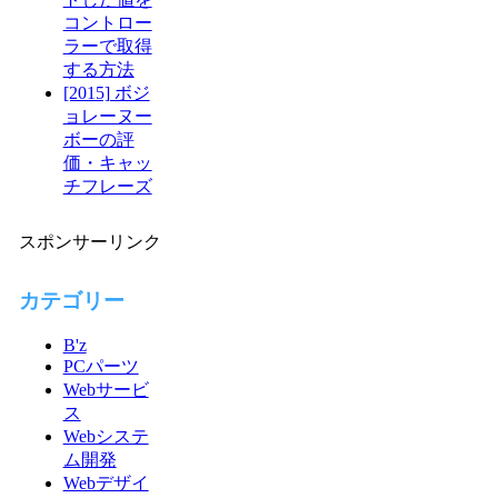
コントロー
ラーで取得
する方法
[2015] ボジ
ョレーヌー
ボーの評
価・キャッ
チフレーズ
スポンサーリンク
カテゴリー
B'z
PCパーツ
Webサービ
ス
Webシステ
ム開発
Webデザイ