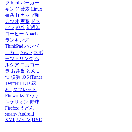
ク
html
バーガー
キング
蕎麦
Linux
御岳山
カップ麺
カツ丼
家系
ドス
パラ
渋谷
新横浜
コーヒー
Apache
ランキング
ThinkPad
ハンバ
ーガー
Nexus
スポ
ーツドリンク
ヘ
ルシア
コカコー
ラ
お弁当
とんこ
つ
横浜
iOS
iTunes
Twitter
HDD
花
2ch
タブレット
Fireworks
エヴァ
ンゲリオン
野球
Firefox
うどん
smarty
Android
XML
ワイン
DVD