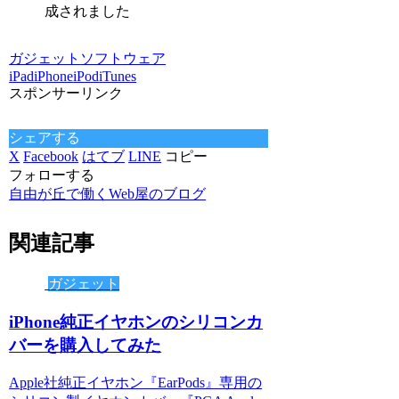
成されました
ガジェット
ソフトウェア
iPad
iPhone
iPod
iTunes
スポンサーリンク
シェアする
X
Facebook
はてブ
LINE
コピー
フォローする
自由が丘で働くWeb屋のブログ
関連記事
ガジェット
iPhone純正イヤホンのシリコンカ
バーを購入してみた
Apple社純正イヤホン『EarPods』専用の