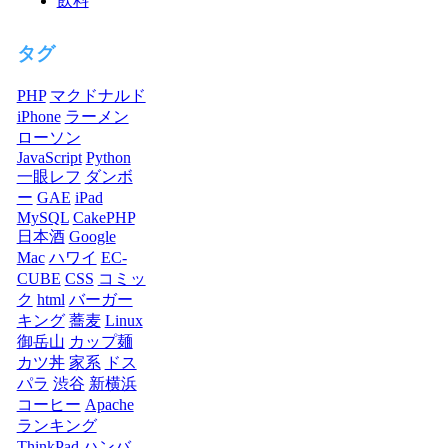
飲料
タグ
PHP
マクドナルド
iPhone
ラーメン
ローソン
JavaScript
Python
一眼レフ
ダンボ
ー
GAE
iPad
MySQL
CakePHP
日本酒
Google
Mac
ハワイ
EC-
CUBE
CSS
コミッ
ク
html
バーガー
キング
蕎麦
Linux
御岳山
カップ麺
カツ丼
家系
ドス
パラ
渋谷
新横浜
コーヒー
Apache
ランキング
ThinkPad
ハンバ