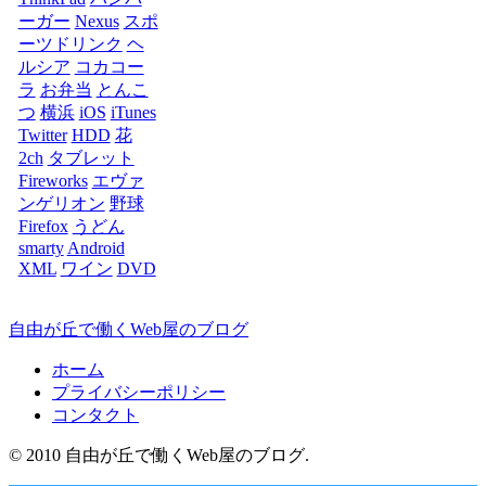
ーガー
Nexus
スポ
ーツドリンク
ヘ
ルシア
コカコー
ラ
お弁当
とんこ
つ
横浜
iOS
iTunes
Twitter
HDD
花
2ch
タブレット
Fireworks
エヴァ
ンゲリオン
野球
Firefox
うどん
smarty
Android
XML
ワイン
DVD
自由が丘で働くWeb屋のブログ
ホーム
プライバシーポリシー
コンタクト
© 2010 自由が丘で働くWeb屋のブログ.