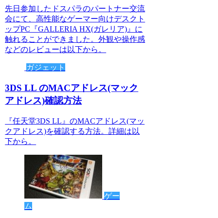
先日参加したドスパラのパートナー交流
会にて、高性能なゲーマー向けデスクト
ップPC『GALLERIA HX(ガレリア)』に
触れることができました。外観や操作感
などのレビューは以下から。
ガジェット
3DS LL のMACアドレス(マック
アドレス)確認方法
『任天堂3DS LL』のMACアドレス(マッ
クアドレス)を確認する方法。詳細は以
下から。
ゲー
ム