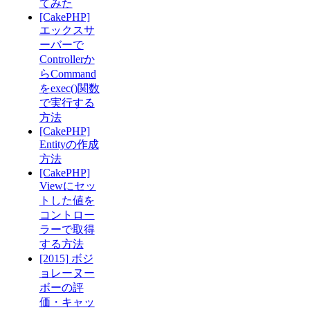
てみた
[CakePHP]
エックスサ
ーバーで
Controllerか
らCommand
をexec()関数
で実行する
方法
[CakePHP]
Entityの作成
方法
[CakePHP]
Viewにセッ
トした値を
コントロー
ラーで取得
する方法
[2015] ボジ
ョレーヌー
ボーの評
価・キャッ