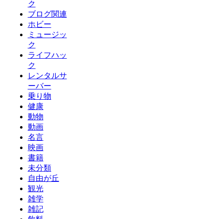
ク
ブログ関連
ホビー
ミュージッ
ク
ライフハッ
ク
レンタルサ
ーバー
乗り物
健康
動物
動画
名言
映画
書籍
未分類
自由が丘
観光
雑学
雑記