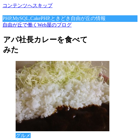
コンテンツへスキップ
PHP,MySQL,CakePHP,ときどき自由が丘の情報
自由が丘で働くWeb屋のブログ
アパ社長カレーを食べて
みた
グルメ