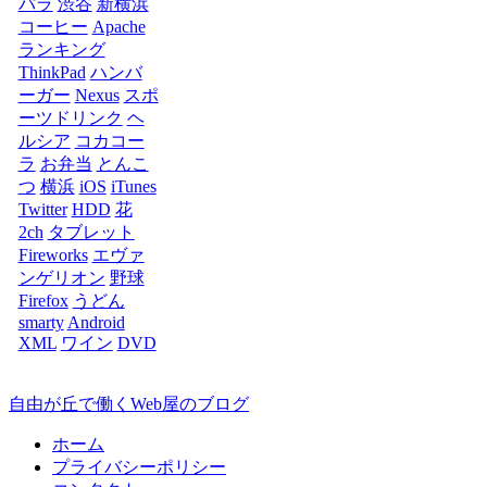
パラ
渋谷
新横浜
コーヒー
Apache
ランキング
ThinkPad
ハンバ
ーガー
Nexus
スポ
ーツドリンク
ヘ
ルシア
コカコー
ラ
お弁当
とんこ
つ
横浜
iOS
iTunes
Twitter
HDD
花
2ch
タブレット
Fireworks
エヴァ
ンゲリオン
野球
Firefox
うどん
smarty
Android
XML
ワイン
DVD
自由が丘で働くWeb屋のブログ
ホーム
プライバシーポリシー