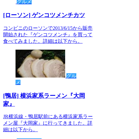
グルメ
[ローソン] ゲンコツメンチカツ
コンビニのローソンで2013/6/15から販売
開始された『ゲンコツメンチ』を買って
食べてみました。詳細は以下から。
グル
メ
[鴨居] 横浜家系ラーメン『大岡
家』
JR横浜線・鴨居駅前にある横浜家系ラー
メン屋『大岡家』に行ってきました。詳
細は以下から。