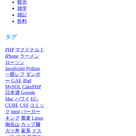
観光
雑学
雑記
飲料
タグ
PHP
マクドナルド
iPhone
ラーメン
ローソン
JavaScript
Python
一眼レフ
ダンボ
ー
GAE
iPad
MySQL
CakePHP
日本酒
Google
Mac
ハワイ
EC-
CUBE
CSS
コミッ
ク
html
バーガー
キング
蕎麦
Linux
御岳山
カップ麺
カツ丼
家系
ドス