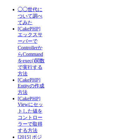
◯◯世代に
ついて調べ
てみた
[CakePHP]
エックスサ
ーバーで
Controllerか
らCommand
をexec()関数
で実行する
方法
[CakePHP]
Entityの作成
方法
[CakePHP]
Viewにセッ
トした値を
コントロー
ラーで取得
する方法
[2015] ボジ