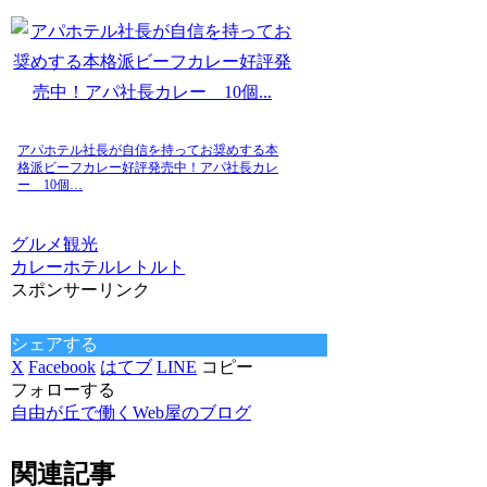
アパホテル社長が自信を持ってお奨めする本
格派ビーフカレー好評発売中！アパ社長カレ
ー 10個…
グルメ
観光
カレー
ホテル
レトルト
スポンサーリンク
シェアする
X
Facebook
はてブ
LINE
コピー
フォローする
自由が丘で働くWeb屋のブログ
関連記事