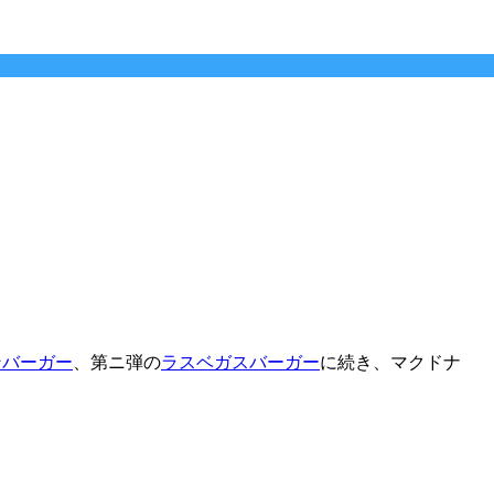
ンバーガー
、第ニ弾の
ラスベガスバーガー
に続き、マクドナ