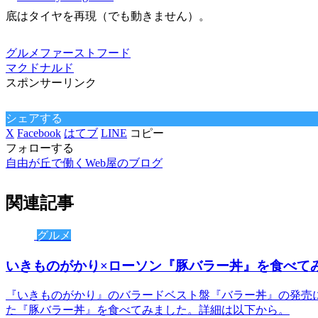
底はタイヤを再現（でも動きません）。
グルメ
ファーストフード
マクドナルド
スポンサーリンク
シェアする
X
Facebook
はてブ
LINE
コピー
フォローする
自由が丘で働くWeb屋のブログ
関連記事
グルメ
いきものがかり×ローソン『豚バラー丼』を食べて
『いきものがかり』のバラードベスト盤『バラー丼』の発売に合
た『豚バラー丼』を食べてみました。詳細は以下から。