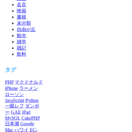
名言
映画
書籍
未分類
自由が丘
観光
雑学
雑記
飲料
タグ
PHP
マクドナルド
iPhone
ラーメン
ローソン
JavaScript
Python
一眼レフ
ダンボ
ー
GAE
iPad
MySQL
CakePHP
日本酒
Google
Mac
ハワイ
EC-