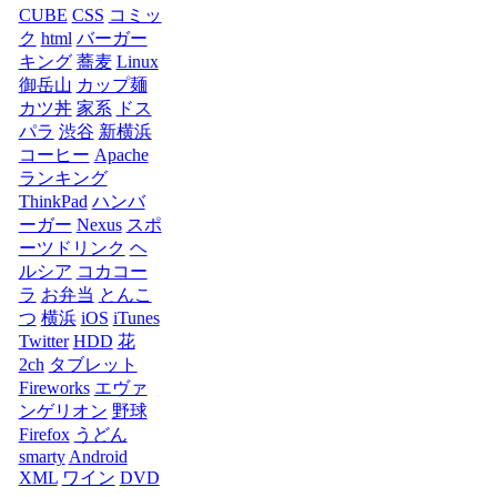
CUBE
CSS
コミッ
ク
html
バーガー
キング
蕎麦
Linux
御岳山
カップ麺
カツ丼
家系
ドス
パラ
渋谷
新横浜
コーヒー
Apache
ランキング
ThinkPad
ハンバ
ーガー
Nexus
スポ
ーツドリンク
ヘ
ルシア
コカコー
ラ
お弁当
とんこ
つ
横浜
iOS
iTunes
Twitter
HDD
花
2ch
タブレット
Fireworks
エヴァ
ンゲリオン
野球
Firefox
うどん
smarty
Android
XML
ワイン
DVD