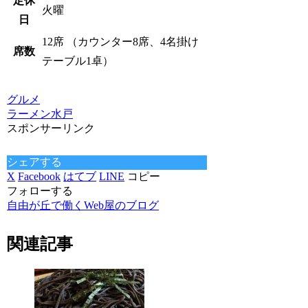
定休
火曜
日
12席 （カウンター8席、4名掛け
席数
テーブル1卓）
グルメ
ラーメン
水戸
スポンサーリンク
シェアする
X
Facebook
はてブ
LINE
コピー
フォローする
自由が丘で働くWeb屋のブログ
関連記事