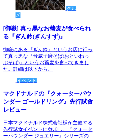
グル
メ
[御嶽] 真っ黒なお蕎麦が食べられ
る『ぎん鈴(ぎんすず)』
御嶽にある『ぎん鈴』というお店に行っ
て真っ黒な『音威子府そば(おといねっ
ぷそば)』というお蕎麦を食べてきまし
た。詳細は以下から。
イベント
マクドナルドの『クォーターパウ
ンダー ゴールドリング』先行試食
レビュー
日本マクドナルド株式会社様が主催する
先行試食イベントに参加し、『クォータ
ーパウンダー ジュエリー』シリーズの