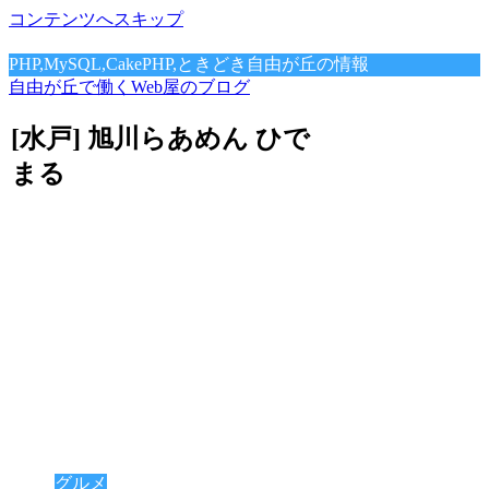
コンテンツへスキップ
PHP,MySQL,CakePHP,ときどき自由が丘の情報
自由が丘で働くWeb屋のブログ
[水戸] 旭川らあめん ひで
まる
グルメ