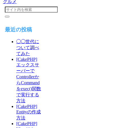
グルメ
最近の投稿
◯◯世代に
ついて調べ
てみた
[CakePHP]
エックスサ
ーバーで
Controllerか
らCommand
をexec()関数
で実行する
方法
[CakePHP]
Entityの作成
方法
[CakePHP]