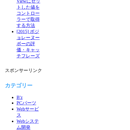
Viewにセッ
トした値を
コントロー
ラーで取得
する方法
[2015] ボジ
ョレーヌー
ボーの評
価・キャッ
チフレーズ
スポンサーリンク
カテゴリー
B'z
PCパーツ
Webサービ
ス
Webシステ
ム開発