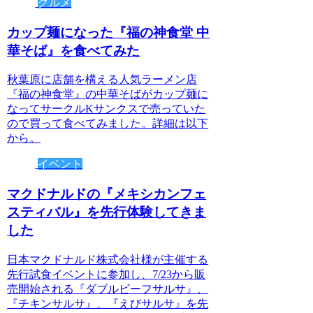
グルメ
カップ麺になった『福の神食堂 中
華そば』を食べてみた
秋葉原に店舗を構える人気ラーメン店
『福の神食堂』の中華そばがカップ麺に
なってサークルKサンクスで売っていた
ので買って食べてみました。詳細は以下
から。
イベント
マクドナルドの『メキシカンフェ
スティバル』を先行体験してきま
した
日本マクドナルド株式会社様が主催する
先行試食イベントに参加し、7/23から販
売開始される『ダブルビーフサルサ』、
『チキンサルサ』、『えびサルサ』を先