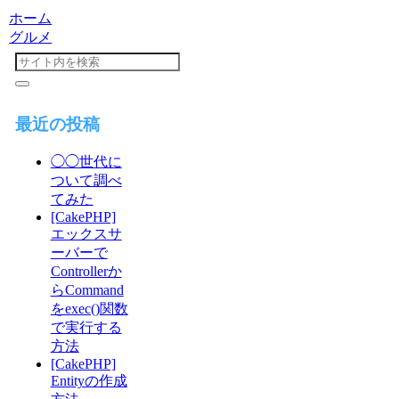
ホーム
グルメ
最近の投稿
◯◯世代に
ついて調べ
てみた
[CakePHP]
エックスサ
ーバーで
Controllerか
らCommand
をexec()関数
で実行する
方法
[CakePHP]
Entityの作成