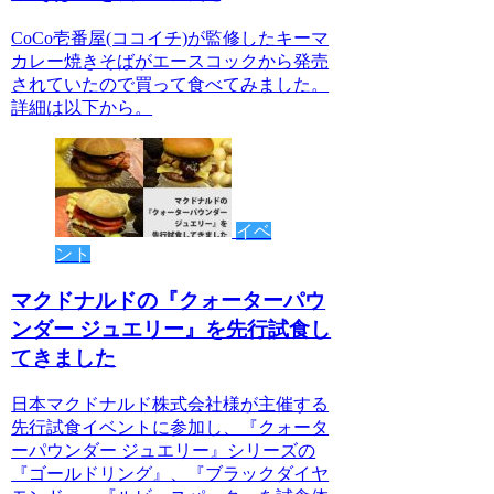
CoCo壱番屋(ココイチ)が監修したキーマ
カレー焼きそばがエースコックから発売
されていたので買って食べてみました。
詳細は以下から。
イベ
ント
マクドナルドの『クォーターパウ
ンダー ジュエリー』を先行試食し
てきました
日本マクドナルド株式会社様が主催する
先行試食イベントに参加し、『クォータ
ーパウンダー ジュエリー』シリーズの
『ゴールドリング』、『ブラックダイヤ