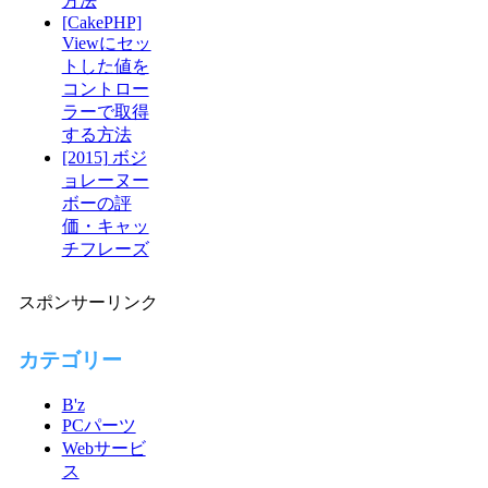
方法
[CakePHP]
Viewにセッ
トした値を
コントロー
ラーで取得
する方法
[2015] ボジ
ョレーヌー
ボーの評
価・キャッ
チフレーズ
スポンサーリンク
カテゴリー
B'z
PCパーツ
Webサービ
ス