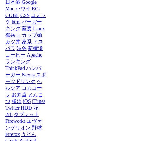
日本酒
Google
Mac
ハワイ
EC-
CUBE
CSS
コミッ
ク
html
バーガー
キング
蕎麦
Linux
御岳山
カップ麺
カツ丼
家系
ドス
パラ
渋谷
新横浜
コーヒー
Apache
ランキング
ThinkPad
ハンバ
ーガー
Nexus
スポ
ーツドリンク
ヘ
ルシア
コカコー
ラ
お弁当
とんこ
つ
横浜
iOS
iTunes
Twitter
HDD
花
2ch
タブレット
Fireworks
エヴァ
ンゲリオン
野球
Firefox
うどん
smarty
Android