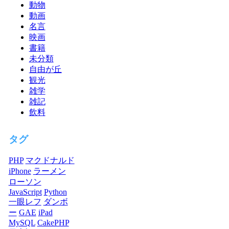
動物
動画
名言
映画
書籍
未分類
自由が丘
観光
雑学
雑記
飲料
タグ
PHP
マクドナルド
iPhone
ラーメン
ローソン
JavaScript
Python
一眼レフ
ダンボ
ー
GAE
iPad
MySQL
CakePHP