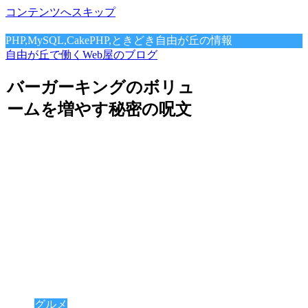
コンテンツへスキップ
PHP,MySQL,CakePHP,ときどき自由が丘の情報
自由が丘で働くWeb屋のブログ
バーガーキングのボリュ
ームを増やす秘密の呪文
グルメ