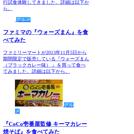
行試食体験してきました。詳細は以下か
ら。
グルメ
ファミマの『ウォーズまん』を食
べてみた
ファミリーマートが2013年11月5日から
期間限定で販売している『ウォーズまん
（ブラックカレー味） 』を買って食べ
てみました。詳細は以下から。
グル
メ
『CoCo壱番屋監修 キーマカレー
焼そば』を食べてみた