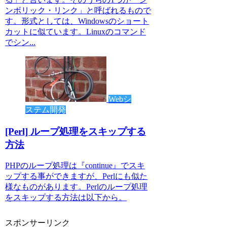
ンボリック・リンク」と呼ばれるもので
す。形式としては、Windowsのショート
カットに似ています。Linuxのコマンド
でシン...
Webシ
ステム開発
[Perl] ループ処理をスキップする
方法
PHPのループ処理は『continue』でスキ
ップする事ができますが、Perlにも似た
様なものがあります。Perlのループ処理
をスキップする方法は以下から。
スポンサーリンク