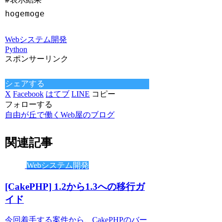
Webシステム開発
Python
スポンサーリンク
シェアする
X
Facebook
はてブ
LINE
コピー
フォローする
自由が丘で働くWeb屋のブログ
関連記事
Webシステム開発
[CakePHP] 1.2から1.3への移行ガ
イド
今回着手する案件から、CakePHPのバー