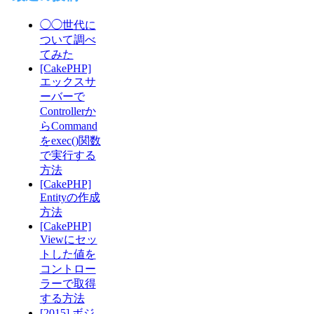
◯◯世代に
ついて調べ
てみた
[CakePHP]
エックスサ
ーバーで
Controllerか
らCommand
をexec()関数
で実行する
方法
[CakePHP]
Entityの作成
方法
[CakePHP]
Viewにセッ
トした値を
コントロー
ラーで取得
する方法
[2015] ボジ