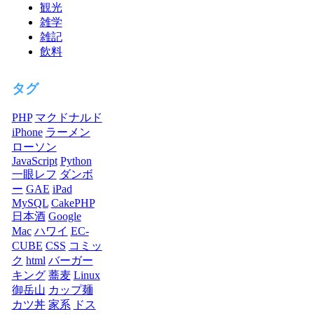
観光
雑学
雑記
飲料
タグ
PHP
マクドナルド
iPhone
ラーメン
ローソン
JavaScript
Python
一眼レフ
ダンボ
ー
GAE
iPad
MySQL
CakePHP
日本酒
Google
Mac
ハワイ
EC-
CUBE
CSS
コミッ
ク
html
バーガー
キング
蕎麦
Linux
御岳山
カップ麺
カツ丼
家系
ドス