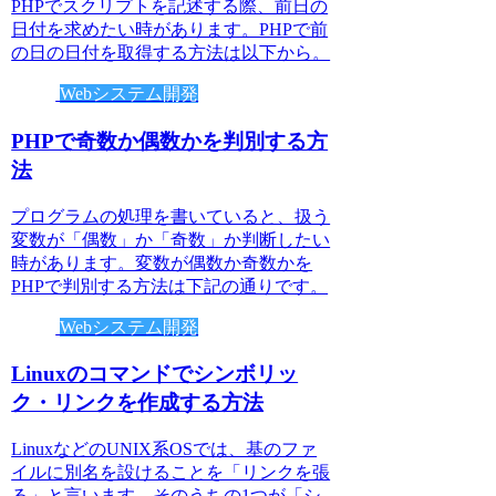
PHPでスクリプトを記述する際、前日の
日付を求めたい時があります。PHPで前
の日の日付を取得する方法は以下から。
Webシステム開発
PHPで奇数か偶数かを判別する方
法
プログラムの処理を書いていると、扱う
変数が「偶数」か「奇数」か判断したい
時があります。変数が偶数か奇数かを
PHPで判別する方法は下記の通りです。
Webシステム開発
Linuxのコマンドでシンボリッ
ク・リンクを作成する方法
LinuxなどのUNIX系OSでは、基のファ
イルに別名を設けることを「リンクを張
る」と言います。そのうちの1つが「シ