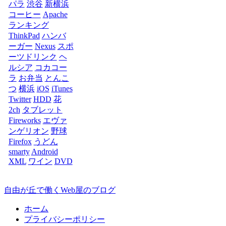
パラ
渋谷
新横浜
コーヒー
Apache
ランキング
ThinkPad
ハンバ
ーガー
Nexus
スポ
ーツドリンク
ヘ
ルシア
コカコー
ラ
お弁当
とんこ
つ
横浜
iOS
iTunes
Twitter
HDD
花
2ch
タブレット
Fireworks
エヴァ
ンゲリオン
野球
Firefox
うどん
smarty
Android
XML
ワイン
DVD
自由が丘で働くWeb屋のブログ
ホーム
プライバシーポリシー