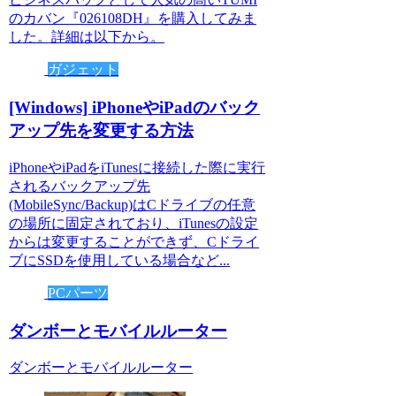
のカバン『026108DH』を購入してみま
した。詳細は以下から。
ガジェット
[Windows] iPhoneやiPadのバック
アップ先を変更する方法
iPhoneやiPadをiTunesに接続した際に実行
されるバックアップ先
(MobileSync/Backup)はCドライブの任意
の場所に固定されており、iTunesの設定
からは変更することができず、Cドライ
ブにSSDを使用している場合など...
PCパーツ
ダンボーとモバイルルーター
ダンボーとモバイルルーター