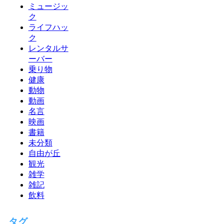
ミュージッ
ク
ライフハッ
ク
レンタルサ
ーバー
乗り物
健康
動物
動画
名言
映画
書籍
未分類
自由が丘
観光
雑学
雑記
飲料
タグ