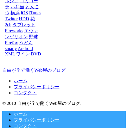
ルシア
コカコー
ラ
お弁当
とんこ
つ
横浜
iOS
iTunes
Twitter
HDD
花
2ch
タブレット
Fireworks
エヴァ
ンゲリオン
野球
Firefox
うどん
smarty
Android
XML
ワイン
DVD
自由が丘で働くWeb屋のブログ
ホーム
プライバシーポリシー
コンタクト
© 2010 自由が丘で働くWeb屋のブログ.
ホーム
プライバシーポリシー
コンタクト