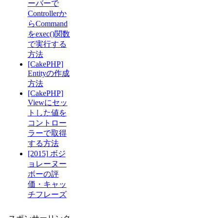
ーバーで
Controllerか
らCommand
をexec()関数
で実行する
方法
[CakePHP]
Entityの作成
方法
[CakePHP]
Viewにセッ
トした値を
コントロー
ラーで取得
する方法
[2015] ボジ
ョレーヌー
ボーの評
価・キャッ
チフレーズ