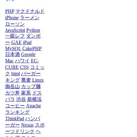
PHP
マクドナルド
iPhone
ラーメン
ローソン
JavaScript
Python
一眼レフ
ダンボ
ー
GAE
iPad
MySQL
CakePHP
日本酒
Google
Mac
ハワイ
EC-
CUBE
CSS
コミッ
ク
html
バーガー
キング
蕎麦
Linux
御岳山
カップ麺
カツ丼
家系
ドス
パラ
渋谷
新横浜
コーヒー
Apache
ランキング
ThinkPad
ハンバ
ーガー
Nexus
スポ
ーツドリンク
ヘ