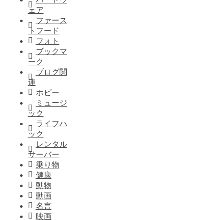
ェア
ファース
トフード
フォト
ブックマ
ーク
ブログ関
連
ホビー
ミュージ
ック
ライフハ
ック
レンタル
サーバー
乗り物
健康
動物
動画
名言
映画