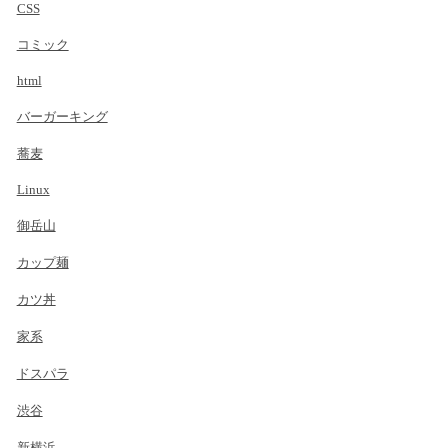
CSS
コミック
html
バーガーキング
蕎麦
Linux
御岳山
カップ麺
カツ丼
家系
ドスパラ
渋谷
新横浜