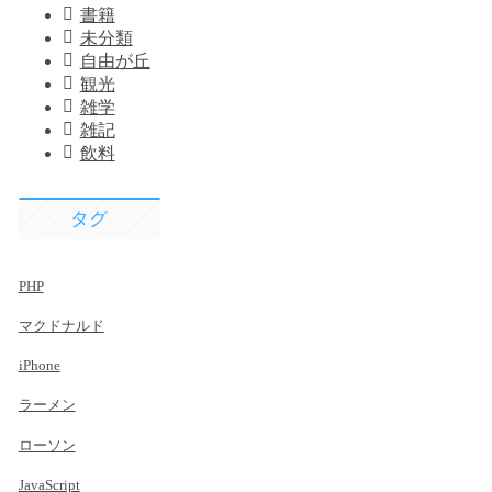
書籍
未分類
自由が丘
観光
雑学
雑記
飲料
タグ
PHP
マクドナルド
iPhone
ラーメン
ローソン
JavaScript