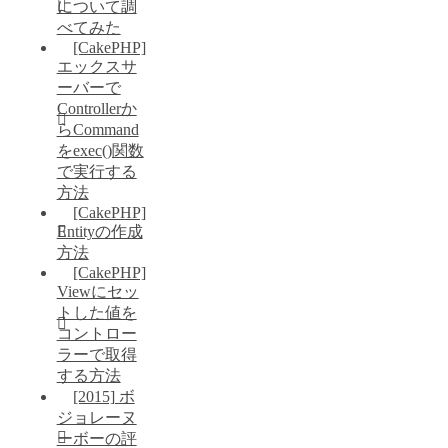
について調
べてみた
[CakePHP]
エックスサ
ーバーで
Controllerか
らCommand
をexec()関数
で実行する
方法
[CakePHP]
Entityの作成
方法
[CakePHP]
Viewにセッ
トした値を
コントロー
ラーで取得
する方法
[2015] ボ
ジョレーヌ
ーボーの評