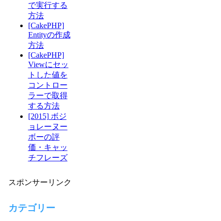
で実行する
方法
[CakePHP]
Entityの作成
方法
[CakePHP]
Viewにセッ
トした値を
コントロー
ラーで取得
する方法
[2015] ボジ
ョレーヌー
ボーの評
価・キャッ
チフレーズ
スポンサーリンク
カテゴリー