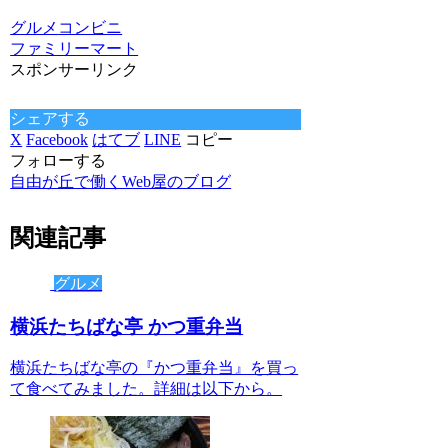
グルメ
コンビニ
ファミリーマート
スポンサーリンク
シェアする
X
Facebook
はてブ
LINE
コピー
フォローする
自由が丘で働くWeb屋のブログ
関連記事
グルメ
横浜たちばな亭 かつ重弁当
横浜たちばな亭の『かつ重弁当』を買っ
て食べてみました。詳細は以下から。