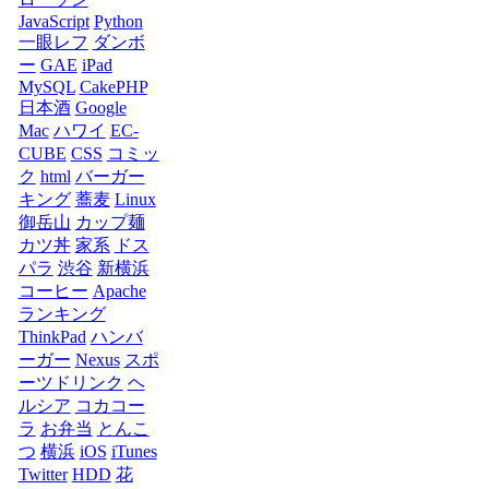
JavaScript
Python
一眼レフ
ダンボ
ー
GAE
iPad
MySQL
CakePHP
日本酒
Google
Mac
ハワイ
EC-
CUBE
CSS
コミッ
ク
html
バーガー
キング
蕎麦
Linux
御岳山
カップ麺
カツ丼
家系
ドス
パラ
渋谷
新横浜
コーヒー
Apache
ランキング
ThinkPad
ハンバ
ーガー
Nexus
スポ
ーツドリンク
ヘ
ルシア
コカコー
ラ
お弁当
とんこ
つ
横浜
iOS
iTunes
Twitter
HDD
花