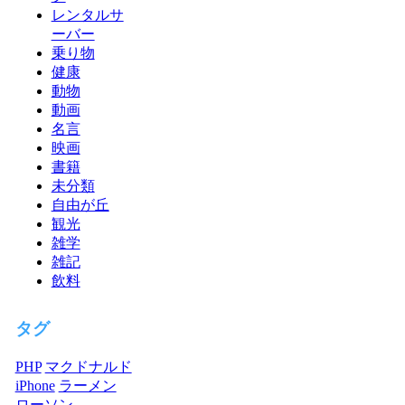
レンタルサ
ーバー
乗り物
健康
動物
動画
名言
映画
書籍
未分類
自由が丘
観光
雑学
雑記
飲料
タグ
PHP
マクドナルド
iPhone
ラーメン
ローソン