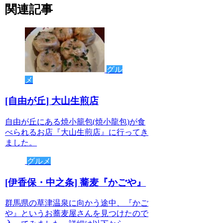
関連記事
グル
メ
[自由が丘] 大山生煎店
自由が丘にある焼小籠包(焼小龍包)が食
べられるお店『大山生煎店』に行ってき
ました。
グルメ
[伊香保・中之条] 蕎麦『かごや』
群馬県の草津温泉に向かう途中、『かご
や』というお蕎麦屋さんを見つけたので