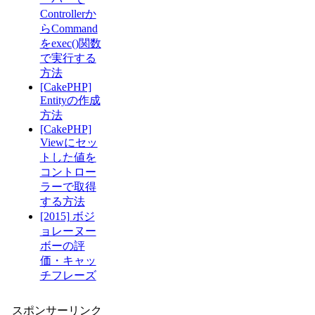
Controllerか
らCommand
をexec()関数
で実行する
方法
[CakePHP]
Entityの作成
方法
[CakePHP]
Viewにセッ
トした値を
コントロー
ラーで取得
する方法
[2015] ボジ
ョレーヌー
ボーの評
価・キャッ
チフレーズ
スポンサーリンク