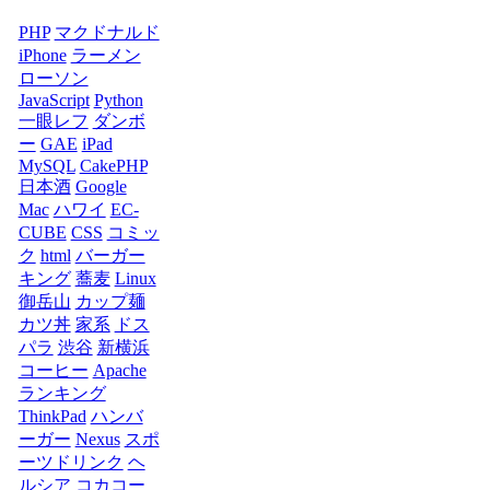
PHP
マクドナルド
iPhone
ラーメン
ローソン
JavaScript
Python
一眼レフ
ダンボ
ー
GAE
iPad
MySQL
CakePHP
日本酒
Google
Mac
ハワイ
EC-
CUBE
CSS
コミッ
ク
html
バーガー
キング
蕎麦
Linux
御岳山
カップ麺
カツ丼
家系
ドス
パラ
渋谷
新横浜
コーヒー
Apache
ランキング
ThinkPad
ハンバ
ーガー
Nexus
スポ
ーツドリンク
ヘ
ルシア
コカコー