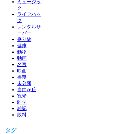
ミュージッ
ク
ライフハッ
ク
レンタルサ
ーバー
乗り物
健康
動物
動画
名言
映画
書籍
未分類
自由が丘
観光
雑学
雑記
飲料
タグ