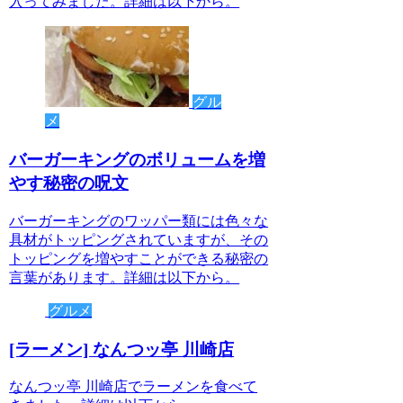
入ってみました。詳細は以下から。
グル
メ
バーガーキングのボリュームを増
やす秘密の呪文
バーガーキングのワッパー類には色々な
具材がトッピングされていますが、その
トッピングを増やすことができる秘密の
言葉があります。詳細は以下から。
グルメ
[ラーメン] なんつッ亭 川崎店
なんつッ亭 川崎店でラーメンを食べて