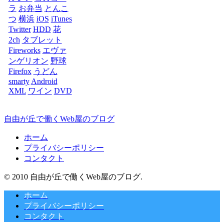
ラ
お弁当
とんこ
つ
横浜
iOS
iTunes
Twitter
HDD
花
2ch
タブレット
Fireworks
エヴァ
ンゲリオン
野球
Firefox
うどん
smarty
Android
XML
ワイン
DVD
自由が丘で働くWeb屋のブログ
ホーム
プライバシーポリシー
コンタクト
© 2010 自由が丘で働くWeb屋のブログ.
ホーム
プライバシーポリシー
コンタクト