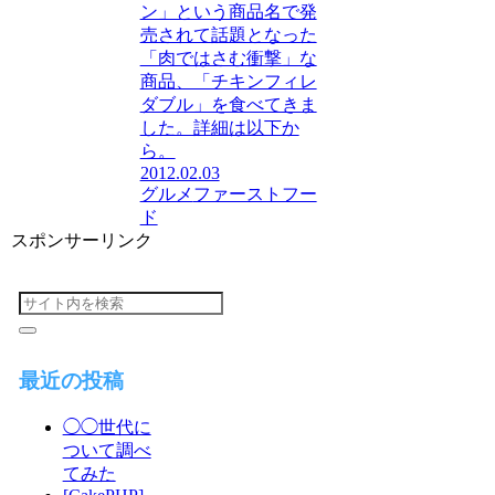
ン」という商品名で発
売されて話題となった
「肉ではさむ衝撃」な
商品、「チキンフィレ
ダブル」を食べてきま
した。詳細は以下か
ら。
2012.02.03
グルメ
ファーストフー
ド
スポンサーリンク
最近の投稿
◯◯世代に
ついて調べ
てみた