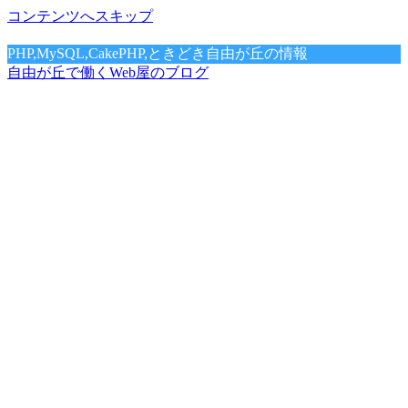
コンテンツへスキップ
PHP,MySQL,CakePHP,ときどき自由が丘の情報
自由が丘で働くWeb屋のブログ