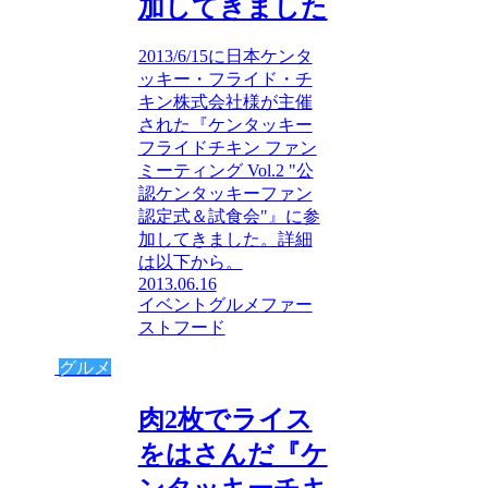
加してきました
2013/6/15に日本ケンタ
ッキー・フライド・チ
キン株式会社様が主催
された『ケンタッキー
フライドチキン ファン
ミーティング Vol.2 "公
認ケンタッキーファン
認定式＆試食会"』に参
加してきました。詳細
は以下から。
2013.06.16
イベント
グルメ
ファー
ストフード
グルメ
肉2枚でライス
をはさんだ『ケ