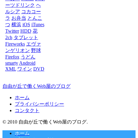
ーツドリンク
ヘ
ルシア
コカコー
ラ
お弁当
とんこ
つ
横浜
iOS
iTunes
Twitter
HDD
花
2ch
タブレット
Fireworks
エヴァ
ンゲリオン
野球
Firefox
うどん
smarty
Android
XML
ワイン
DVD
自由が丘で働くWeb屋のブログ
ホーム
プライバシーポリシー
コンタクト
© 2010 自由が丘で働くWeb屋のブログ.
ホーム