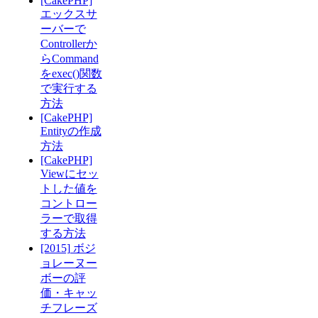
[CakePHP]
エックスサ
ーバーで
Controllerか
らCommand
をexec()関数
で実行する
方法
[CakePHP]
Entityの作成
方法
[CakePHP]
Viewにセッ
トした値を
コントロー
ラーで取得
する方法
[2015] ボジ
ョレーヌー
ボーの評
価・キャッ
チフレーズ