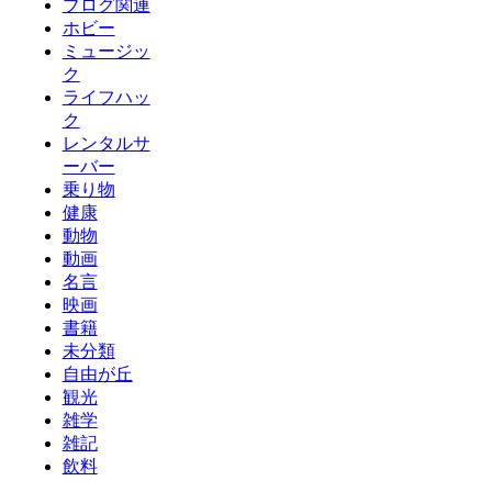
ブログ関連
ホビー
ミュージッ
ク
ライフハッ
ク
レンタルサ
ーバー
乗り物
健康
動物
動画
名言
映画
書籍
未分類
自由が丘
観光
雑学
雑記
飲料