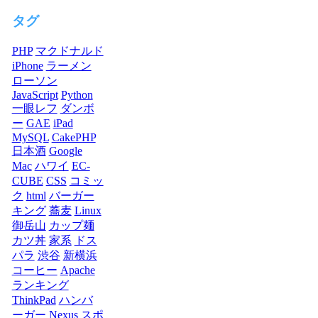
タグ
PHP
マクドナルド
iPhone
ラーメン
ローソン
JavaScript
Python
一眼レフ
ダンボ
ー
GAE
iPad
MySQL
CakePHP
日本酒
Google
Mac
ハワイ
EC-
CUBE
CSS
コミッ
ク
html
バーガー
キング
蕎麦
Linux
御岳山
カップ麺
カツ丼
家系
ドス
パラ
渋谷
新横浜
コーヒー
Apache
ランキング
ThinkPad
ハンバ
ーガー
Nexus
スポ