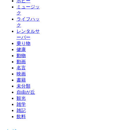
ホビー
ミュージッ
ク
ライフハッ
ク
レンタルサ
ーバー
乗り物
健康
動物
動画
名言
映画
書籍
未分類
自由が丘
観光
雑学
雑記
飲料