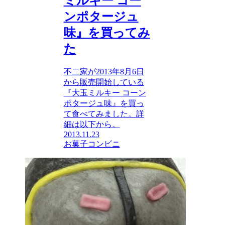
ミルキー コー
ンポタージュ
味』を買ってみ
た
不二家が2013年8月6日
から販売開始している
『大玉ミルキー コーン
ポタージュ味』を買っ
て食べてみました。詳
細は以下から。
2013.11.23
お菓子
コンビニ