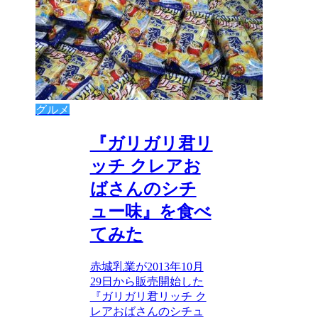
グルメ
『ガリガリ君リ
ッチ クレアお
ばさんのシチ
ュー味』を食べ
てみた
赤城乳業が2013年10月
29日から販売開始した
『ガリガリ君リッチ ク
レアおばさんのシチュ