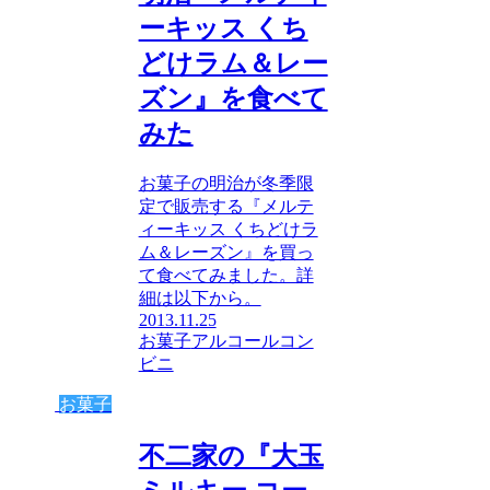
ーキッス くち
どけラム＆レー
ズン』を食べて
みた
お菓子の明治が冬季限
定で販売する『メルテ
ィーキッス くちどけラ
ム＆レーズン』を買っ
て食べてみました。詳
細は以下から。
2013.11.25
お菓子
アルコール
コン
ビニ
お菓子
不二家の『大玉