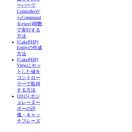
ーバーで
Controllerか
らCommand
をexec()関数
で実行する
方法
[CakePHP]
Entityの作成
方法
[CakePHP]
Viewにセッ
トした値を
コントロー
ラーで取得
する方法
[2015] ボジ
ョレーヌー
ボーの評
価・キャッ
チフレーズ