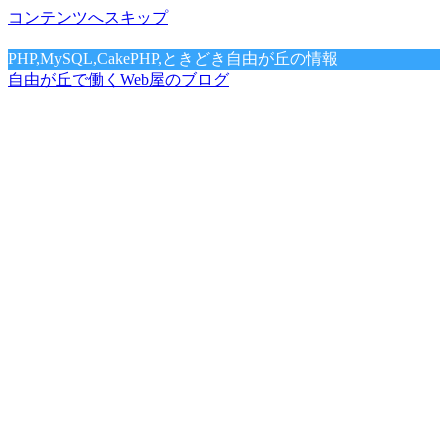
コンテンツへスキップ
PHP,MySQL,CakePHP,ときどき自由が丘の情報
自由が丘で働くWeb屋のブログ