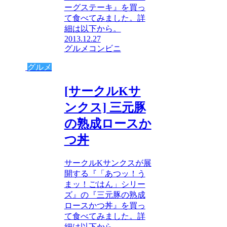
ーグステーキ』を買っ
て食べてみました。詳
細は以下から。
2013.12.27
グルメ
コンビニ
グルメ
[サークルKサ
ンクス] 三元豚
の熟成ロースか
つ丼
サークルKサンクスが展
開する『「あつッ！う
まッ！ごはん」シリー
ズ』の『三元豚の熟成
ロースかつ丼』を買っ
て食べてみました。詳
細は以下から。