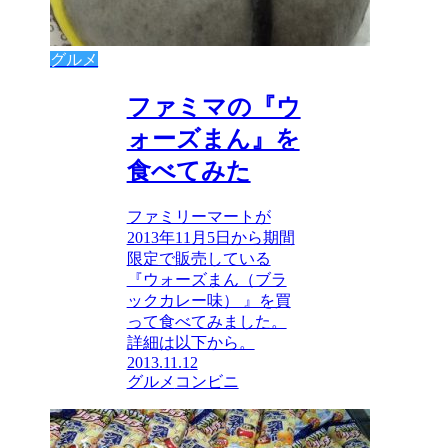
グルメ
ファミマの『ウ
ォーズまん』を
食べてみた
ファミリーマートが
2013年11月5日から期間
限定で販売している
『ウォーズまん（ブラ
ックカレー味） 』を買
って食べてみました。
詳細は以下から。
2013.11.12
グルメ
コンビニ