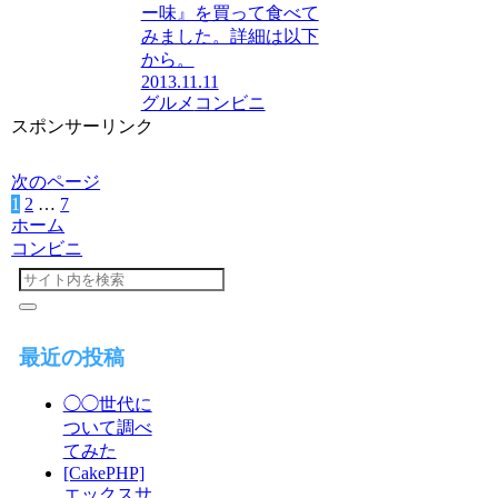
ー味』を買って食べて
みました。詳細は以下
から。
2013.11.11
グルメ
コンビニ
スポンサーリンク
次のページ
1
2
…
7
次
ホーム
へ
コンビニ
最近の投稿
◯◯世代に
ついて調べ
てみた
[CakePHP]
エックスサ