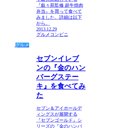
『叙々苑監修 超牛焼肉
弁当』を買って食べて
みました。詳細は以下
から。
2013.12.29
グルメ
コンビニ
グルメ
セブンイレブ
ンの『金のハン
バーグステー
キ』を食べてみ
た
セブン＆アイホールデ
ィングスが展開する
『セブンゴールド』シ
リーズの『金のハンバ