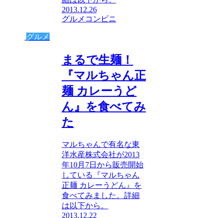
2013.12.26
グルメ
コンビニ
グルメ
まるで生麺！
『マルちゃん正
麺 カレーうど
ん』を食べてみ
た
マルちゃんで有名な東
洋水産株式会社が2013
年10月7日から販売開始
している『マルちゃん
正麺 カレーうどん』を
食べてみました。詳細
は以下から。
2013.12.22