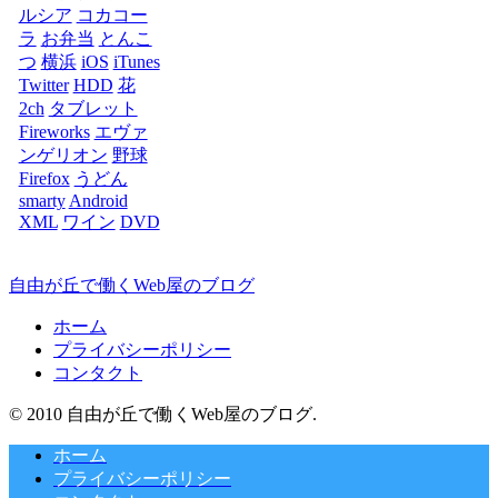
ルシア
コカコー
ラ
お弁当
とんこ
つ
横浜
iOS
iTunes
Twitter
HDD
花
2ch
タブレット
Fireworks
エヴァ
ンゲリオン
野球
Firefox
うどん
smarty
Android
XML
ワイン
DVD
自由が丘で働くWeb屋のブログ
ホーム
プライバシーポリシー
コンタクト
© 2010 自由が丘で働くWeb屋のブログ.
ホーム
プライバシーポリシー