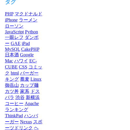
タグ
PHP
マクドナルド
iPhone
ラーメン
ローソン
JavaScript
Python
一眼レフ
ダンボ
ー
GAE
iPad
MySQL
CakePHP
日本酒
Google
Mac
ハワイ
EC-
CUBE
CSS
コミッ
ク
html
バーガー
キング
蕎麦
Linux
御岳山
カップ麺
カツ丼
家系
ドス
パラ
渋谷
新横浜
コーヒー
Apache
ランキング
ThinkPad
ハンバ
ーガー
Nexus
スポ
ーツドリンク
ヘ