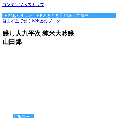
コンテンツへスキップ
PHP,MySQL,CakePHP,ときどき自由が丘の情報
自由が丘で働くWeb屋のブログ
醸し人九平次 純米大吟醸
山田錦
アルコール