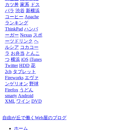
カツ丼
家系
ドス
パラ
渋谷
新横浜
コーヒー
Apache
ランキング
ThinkPad
ハンバ
ーガー
Nexus
スポ
ーツドリンク
ヘ
ルシア
コカコー
ラ
お弁当
とんこ
つ
横浜
iOS
iTunes
Twitter
HDD
花
2ch
タブレット
Fireworks
エヴァ
ンゲリオン
野球
Firefox
うどん
smarty
Android
XML
ワイン
DVD
自由が丘で働くWeb屋のブログ
ホーム