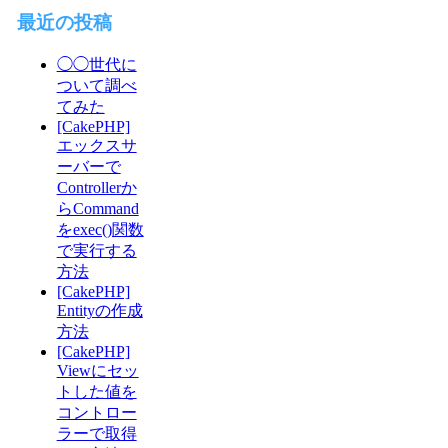
最近の投稿
◯◯世代に
ついて調べ
てみた
[CakePHP]
エックスサ
ーバーで
Controllerか
らCommand
をexec()関数
で実行する
方法
[CakePHP]
Entityの作成
方法
[CakePHP]
Viewにセッ
トした値を
コントロー
ラーで取得