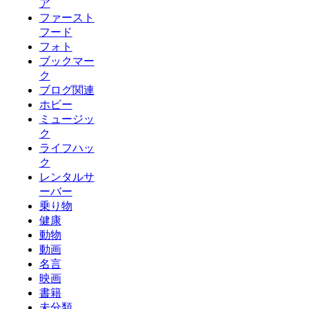
ア
ファースト
フード
フォト
ブックマー
ク
ブログ関連
ホビー
ミュージッ
ク
ライフハッ
ク
レンタルサ
ーバー
乗り物
健康
動物
動画
名言
映画
書籍
未分類