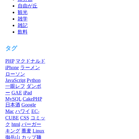
自由が丘
観光
雑学
雑記
飲料
タグ
PHP
マクドナルド
iPhone
ラーメン
ローソン
JavaScript
Python
一眼レフ
ダンボ
ー
GAE
iPad
MySQL
CakePHP
日本酒
Google
Mac
ハワイ
EC-
CUBE
CSS
コミッ
ク
html
バーガー
キング
蕎麦
Linux
御岳山
カップ麺