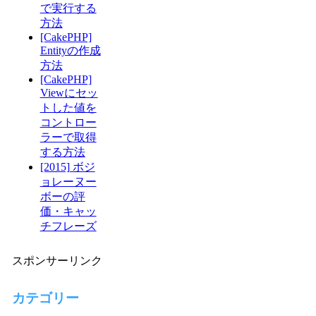
で実行する
方法
[CakePHP]
Entityの作成
方法
[CakePHP]
Viewにセッ
トした値を
コントロー
ラーで取得
する方法
[2015] ボジ
ョレーヌー
ボーの評
価・キャッ
チフレーズ
スポンサーリンク
カテゴリー