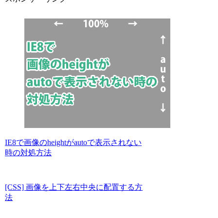
IE8で画像のheightがautoで表示されない
時の対処方法
[CSS] 画像を上下左右中央に配置する方
法