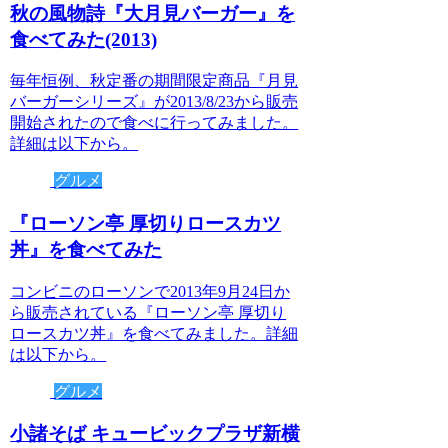
秋の風物詩『大月見バーガー』を
食べてみた(2013)
毎年恒例、秋定番の期間限定商品『月見
バーガーシリーズ』が2013/8/23から販売
開始されたので食べに行ってみました。
詳細は以下から。
グルメ
『ローソン亭 厚切りロースカツ
丼』を食べてみた
コンビニのローソンで2013年9月24日か
ら販売されている『ローソン亭 厚切り
ロースカツ丼』を食べてみました。詳細
は以下から。
グルメ
小諸そば キュービックプラザ新横