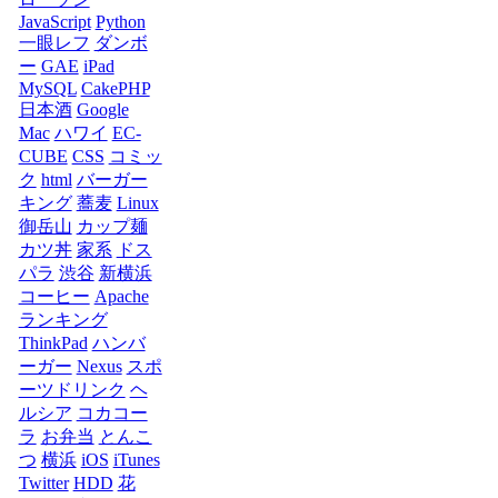
JavaScript
Python
一眼レフ
ダンボ
ー
GAE
iPad
MySQL
CakePHP
日本酒
Google
Mac
ハワイ
EC-
CUBE
CSS
コミッ
ク
html
バーガー
キング
蕎麦
Linux
御岳山
カップ麺
カツ丼
家系
ドス
パラ
渋谷
新横浜
コーヒー
Apache
ランキング
ThinkPad
ハンバ
ーガー
Nexus
スポ
ーツドリンク
ヘ
ルシア
コカコー
ラ
お弁当
とんこ
つ
横浜
iOS
iTunes
Twitter
HDD
花