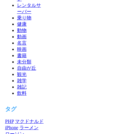
レンタルサ
ーバー
乗り物
健康
動物
動画
名言
映画
書籍
未分類
自由が丘
観光
雑学
雑記
飲料
タグ
PHP
マクドナルド
iPhone
ラーメン
ローソン