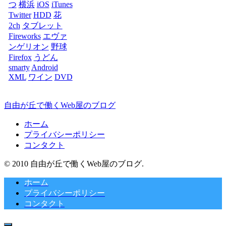
つ
横浜
iOS
iTunes
Twitter
HDD
花
2ch
タブレット
Fireworks
エヴァ
ンゲリオン
野球
Firefox
うどん
smarty
Android
XML
ワイン
DVD
自由が丘で働くWeb屋のブログ
ホーム
プライバシーポリシー
コンタクト
© 2010 自由が丘で働くWeb屋のブログ.
ホーム
プライバシーポリシー
コンタクト