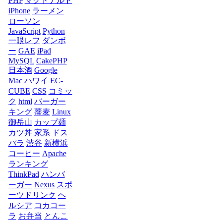
PHP
マクドナルド
iPhone
ラーメン
ローソン
JavaScript
Python
一眼レフ
ダンボ
ー
GAE
iPad
MySQL
CakePHP
日本酒
Google
Mac
ハワイ
EC-
CUBE
CSS
コミッ
ク
html
バーガー
キング
蕎麦
Linux
御岳山
カップ麺
カツ丼
家系
ドス
パラ
渋谷
新横浜
コーヒー
Apache
ランキング
ThinkPad
ハンバ
ーガー
Nexus
スポ
ーツドリンク
ヘ
ルシア
コカコー
ラ
お弁当
とんこ