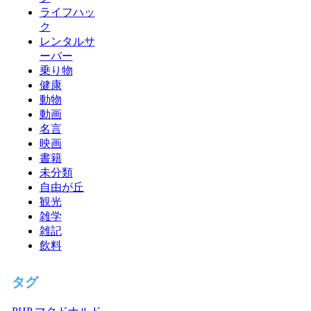
ライフハッ
ク
レンタルサ
ーバー
乗り物
健康
動物
動画
名言
映画
書籍
未分類
自由が丘
観光
雑学
雑記
飲料
タグ