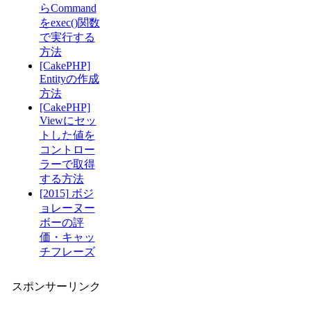
らCommand
をexec()関数
で実行する
方法
[CakePHP]
Entityの作成
方法
[CakePHP]
Viewにセッ
トした値を
コントロー
ラーで取得
する方法
[2015] ボジ
ョレーヌー
ボーの評
価・キャッ
チフレーズ
スポンサーリンク