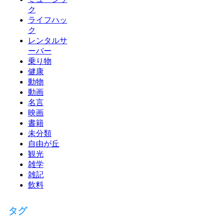
ク
ライフハッ
ク
レンタルサ
ーバー
乗り物
健康
動物
動画
名言
映画
書籍
未分類
自由が丘
観光
雑学
雑記
飲料
タグ