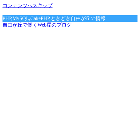
コンテンツへスキップ
PHP,MySQL,CakePHP,ときどき自由が丘の情報
自由が丘で働くWeb屋のブログ