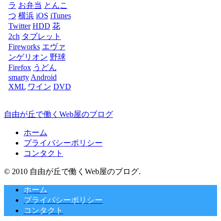
ラ
お弁当
とんこ
つ
横浜
iOS
iTunes
Twitter
HDD
花
2ch
タブレット
Fireworks
エヴァ
ンゲリオン
野球
Firefox
うどん
smarty
Android
XML
ワイン
DVD
自由が丘で働くWeb屋のブログ
ホーム
プライバシーポリシー
コンタクト
© 2010 自由が丘で働くWeb屋のブログ.
ホーム
プライバシーポリシー
コンタクト