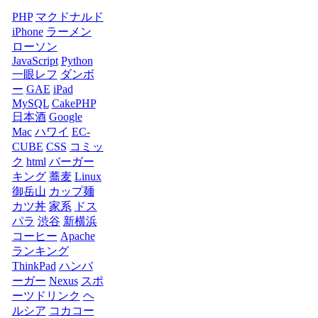
PHP
マクドナルド
iPhone
ラーメン
ローソン
JavaScript
Python
一眼レフ
ダンボ
ー
GAE
iPad
MySQL
CakePHP
日本酒
Google
Mac
ハワイ
EC-
CUBE
CSS
コミッ
ク
html
バーガー
キング
蕎麦
Linux
御岳山
カップ麺
カツ丼
家系
ドス
パラ
渋谷
新横浜
コーヒー
Apache
ランキング
ThinkPad
ハンバ
ーガー
Nexus
スポ
ーツドリンク
ヘ
ルシア
コカコー