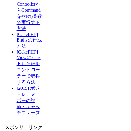
Controllerか
らCommand
をexec()関数
で実行する
方法
[CakePHP]
Entityの作成
方法
[CakePHP]
Viewにセッ
トした値を
コントロー
ラーで取得
する方法
[2015] ボジ
ョレーヌー
ボーの評
価・キャッ
チフレーズ
スポンサーリンク