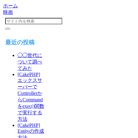
ホーム
映画
最近の投稿
◯◯世代に
ついて調べ
てみた
[CakePHP]
エックスサ
ーバーで
Controllerか
らCommand
をexec()関数
で実行する
方法
[CakePHP]
Entityの作成
方法