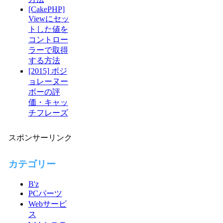
[CakePHP]
Viewにセッ
トした値を
コントロー
ラーで取得
する方法
[2015] ボジ
ョレーヌー
ボーの評
価・キャッ
チフレーズ
スポンサーリンク
カテゴリー
B'z
PCパーツ
Webサービ
ス