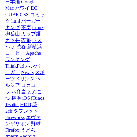
日本酒
Google
Mac
ハワイ
EC-
CUBE
CSS
コミッ
ク
html
バーガー
キング
蕎麦
Linux
御岳山
カップ麺
カツ丼
家系
ドス
パラ
渋谷
新横浜
コーヒー
Apache
ランキング
ThinkPad
ハンバ
ーガー
Nexus
スポ
ーツドリンク
ヘ
ルシア
コカコー
ラ
お弁当
とんこ
つ
横浜
iOS
iTunes
Twitter
HDD
花
2ch
タブレット
Fireworks
エヴァ
ンゲリオン
野球
Firefox
うどん
smarty
Android