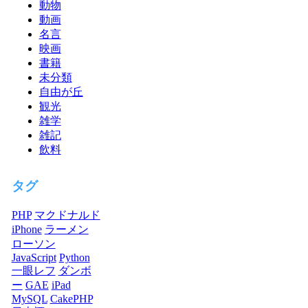
動物
動画
名言
映画
書籍
未分類
自由が丘
観光
雑学
雑記
飲料
タグ
PHP
マクドナルド
iPhone
ラーメン
ローソン
JavaScript
Python
一眼レフ
ダンボ
ー
GAE
iPad
MySQL
CakePHP