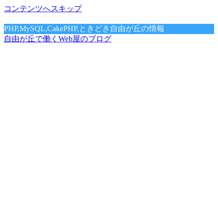
コンテンツへスキップ
PHP,MySQL,CakePHP,ときどき自由が丘の情報
自由が丘で働くWeb屋のブログ