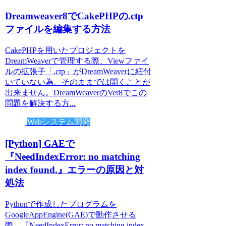
Dreamweaver8でCakePHPの.ctp
ファイルを編集する方法
CakePHPを用いたプロジェクトを
DreamWeaverで管理する際、Viewファイ
ルの拡張子「.ctp」がDreamWeaverに紐付
いていない為、そのままでは開くことが
出来ません。DreamWeaverのVer8でこの
問題を解決する方...
Webシステム開発
[Python] GAEで
『NeedIndexError: no matching
index found.』エラーの原因と対
処法
Pythonで作成したプログラムを
GoogleAppEngine(GAE)で動作させる
際、『NeedIndexError: no matching index