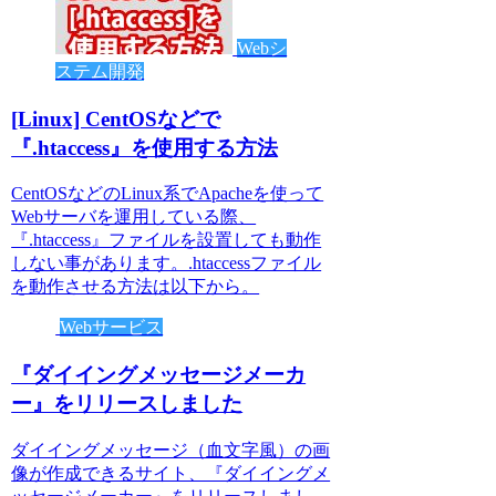
Webシ
ステム開発
[Linux] CentOSなどで
『.htaccess』を使用する方法
CentOSなどのLinux系でApacheを使って
Webサーバを運用している際、
『.htaccess』ファイルを設置しても動作
しない事があります。.htaccessファイル
を動作させる方法は以下から。
Webサービス
『ダイイングメッセージメーカ
ー』をリリースしました
ダイイングメッセージ（血文字風）の画
像が作成できるサイト、『ダイイングメ