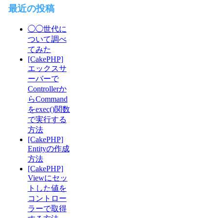
最近の投稿
◯◯世代に
ついて調べ
てみた
[CakePHP]
エックスサ
ーバーで
Controllerか
らCommand
をexec()関数
で実行する
方法
[CakePHP]
Entityの作成
方法
[CakePHP]
Viewにセッ
トした値を
コントロー
ラーで取得