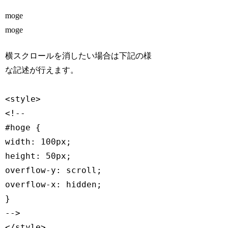
moge
moge
moge
横スクロールを消したい場合は下記の様
moge
な記述が行えます。
moge
<style>

<!--

#hoge {

width: 100px;

height: 50px;

overflow-y: scroll;

overflow-x: hidden;

}

-->

</style>
