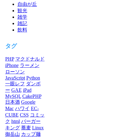
自由が丘
観光
雑学
雑記
飲料
タグ
PHP
マクドナルド
iPhone
ラーメン
ローソン
JavaScript
Python
一眼レフ
ダンボ
ー
GAE
iPad
MySQL
CakePHP
日本酒
Google
Mac
ハワイ
EC-
CUBE
CSS
コミッ
ク
html
バーガー
キング
蕎麦
Linux
御岳山
カップ麺