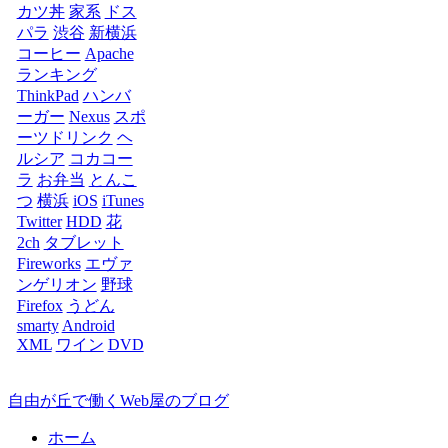
カツ丼
家系
ドス
パラ
渋谷
新横浜
コーヒー
Apache
ランキング
ThinkPad
ハンバ
ーガー
Nexus
スポ
ーツドリンク
ヘ
ルシア
コカコー
ラ
お弁当
とんこ
つ
横浜
iOS
iTunes
Twitter
HDD
花
2ch
タブレット
Fireworks
エヴァ
ンゲリオン
野球
Firefox
うどん
smarty
Android
XML
ワイン
DVD
自由が丘で働くWeb屋のブログ
ホーム