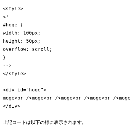
<style>

<!--

#hoge {

width: 100px;

height: 50px;

overflow: scroll;

}

-->

</style>

<div id="hoge">

moge<br />moge<br />moge<br />moge<br />moge
上記コードは以下の様に表示されます。