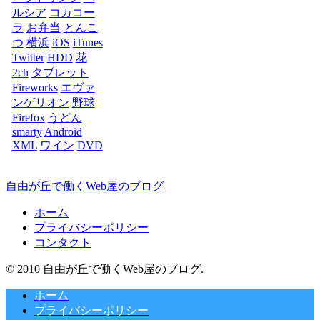
ルシア
コカコー
ラ
お弁当
とんこ
つ
横浜
iOS
iTunes
Twitter
HDD
花
2ch
タブレット
Fireworks
エヴァ
ンゲリオン
野球
Firefox
うどん
smarty
Android
XML
ワイン
DVD
自由が丘で働くWeb屋のブログ
ホーム
プライバシーポリシー
コンタクト
© 2010 自由が丘で働くWeb屋のブログ.
ホーム
プライバシーポリシー