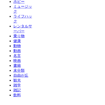
ホビー
ミュージッ
ク
ライフハッ
ク
レンタルサ
ーバー
乗り物
健康
動物
動画
名言
映画
書籍
未分類
自由が丘
観光
雑学
雑記
飲料