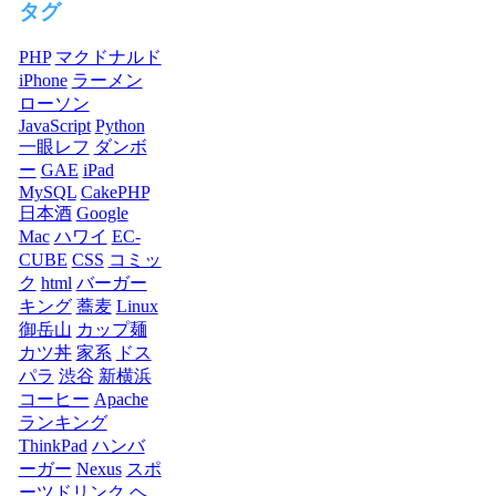
タグ
PHP
マクドナルド
iPhone
ラーメン
ローソン
JavaScript
Python
一眼レフ
ダンボ
ー
GAE
iPad
MySQL
CakePHP
日本酒
Google
Mac
ハワイ
EC-
CUBE
CSS
コミッ
ク
html
バーガー
キング
蕎麦
Linux
御岳山
カップ麺
カツ丼
家系
ドス
パラ
渋谷
新横浜
コーヒー
Apache
ランキング
ThinkPad
ハンバ
ーガー
Nexus
スポ
ーツドリンク
ヘ