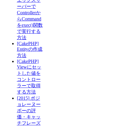
エックスサ
ーバーで
Controllerか
らCommand
をexec()関数
で実行する
方法
[CakePHP]
Entityの作成
方法
[CakePHP]
Viewにセッ
トした値を
コントロー
ラーで取得
する方法
[2015] ボジ
ョレーヌー
ボーの評
価・キャッ
チフレーズ