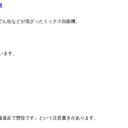
でん缶などが混ざったミックス自販機。
います。
。
報違反で懲役です』という注意書きがあります。