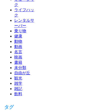
ク
ライフハッ
ク
レンタルサ
ーバー
乗り物
健康
動物
動画
名言
映画
書籍
未分類
自由が丘
観光
雑学
雑記
飲料
タグ