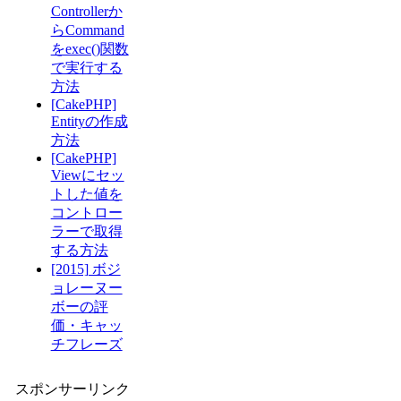
Controllerか
らCommand
をexec()関数
で実行する
方法
[CakePHP]
Entityの作成
方法
[CakePHP]
Viewにセッ
トした値を
コントロー
ラーで取得
する方法
[2015] ボジ
ョレーヌー
ボーの評
価・キャッ
チフレーズ
スポンサーリンク