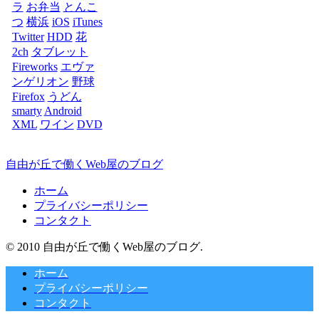
ラ
お弁当
とんこ
つ
横浜
iOS
iTunes
Twitter
HDD
花
2ch
タブレット
Fireworks
エヴァ
ンゲリオン
野球
Firefox
うどん
smarty
Android
XML
ワイン
DVD
自由が丘で働くWeb屋のブログ
ホーム
プライバシーポリシー
コンタクト
© 2010 自由が丘で働くWeb屋のブログ.
ホーム
プライバシーポリシー
コンタクト