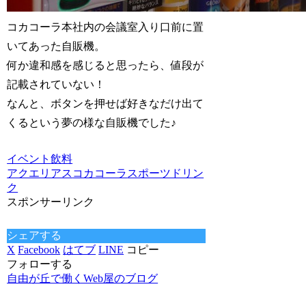
コカコーラ本社内の会議室入り口前に置
いてあった自販機。
何か違和感を感じると思ったら、値段が
記載されていない！
なんと、ボタンを押せば好きなだけ出て
くるという夢の様な自販機でした♪
イベント
飲料
アクエリアス
コカコーラ
スポーツドリン
ク
スポンサーリンク
シェアする
X
Facebook
はてブ
LINE
コピー
フォローする
自由が丘で働くWeb屋のブログ