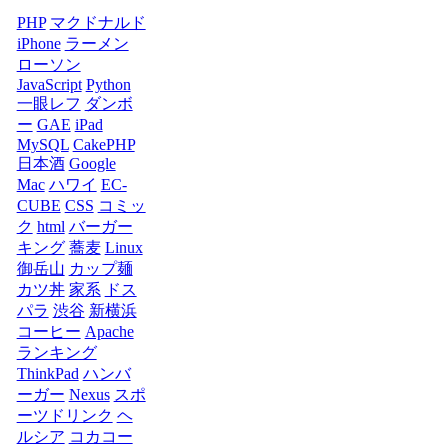
PHP
マクドナルド
iPhone
ラーメン
ローソン
JavaScript
Python
一眼レフ
ダンボ
ー
GAE
iPad
MySQL
CakePHP
日本酒
Google
Mac
ハワイ
EC-
CUBE
CSS
コミッ
ク
html
バーガー
キング
蕎麦
Linux
御岳山
カップ麺
カツ丼
家系
ドス
パラ
渋谷
新横浜
コーヒー
Apache
ランキング
ThinkPad
ハンバ
ーガー
Nexus
スポ
ーツドリンク
ヘ
ルシア
コカコー