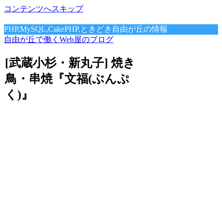
コンテンツへスキップ
PHP,MySQL,CakePHP,ときどき自由が丘の情報
自由が丘で働くWeb屋のブログ
[武蔵小杉・新丸子] 焼き
鳥・串焼『文福(ぶんぷ
く)』