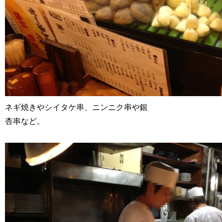
ネギ焼きやシイタケ串、ニンニク串や銀
杏串など。