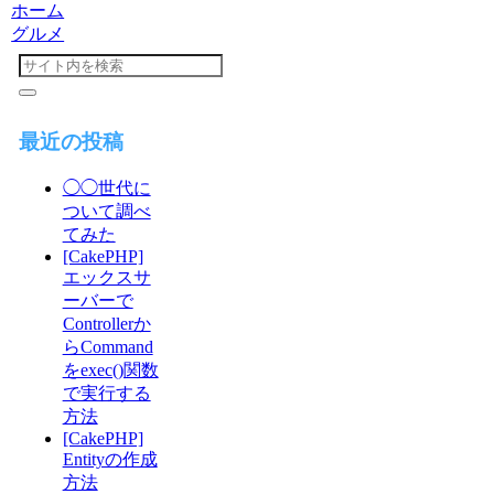
ホーム
グルメ
最近の投稿
◯◯世代に
ついて調べ
てみた
[CakePHP]
エックスサ
ーバーで
Controllerか
らCommand
をexec()関数
で実行する
方法
[CakePHP]
Entityの作成
方法