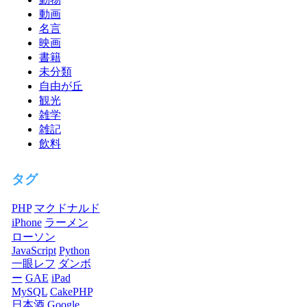
動画
名言
映画
書籍
未分類
自由が丘
観光
雑学
雑記
飲料
タグ
PHP
マクドナルド
iPhone
ラーメン
ローソン
JavaScript
Python
一眼レフ
ダンボ
ー
GAE
iPad
MySQL
CakePHP
日本酒
Google