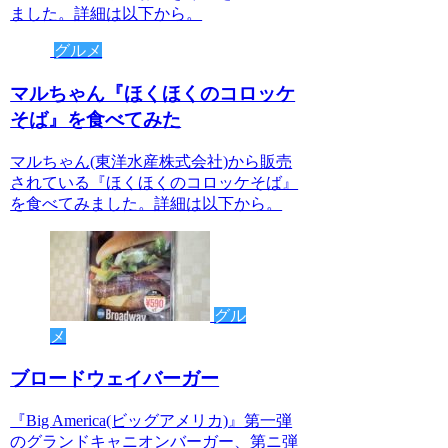
ました。詳細は以下から。
グルメ
マルちゃん『ほくほくのコロッケ
そば』を食べてみた
マルちゃん(東洋水産株式会社)から販売
されている『ほくほくのコロッケそば』
を食べてみました。詳細は以下から。
グル
メ
ブロードウェイバーガー
『Big America(ビッグアメリカ)』第一弾
のグランドキャニオンバーガー、第ニ弾