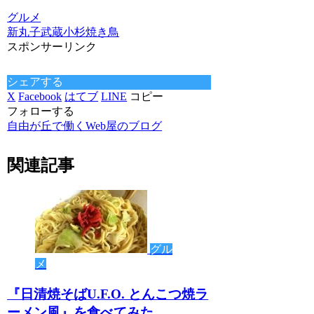
グルメ
新丸子
武蔵小杉
焼き鳥
スポンサーリンク
シェアする
X
Facebook
はてブ
LINE
コピー
フォローする
自由が丘で働くWeb屋のブログ
関連記事
グル
メ
『日清焼そばU.F.O. とんこつ焼ラ
ーメン風』を食べてみた