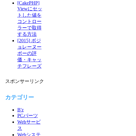
[CakePHP]
Viewにセッ
トした値を
コントロー
ラーで取得
する方法
[2015] ボジ
ョレーヌー
ボーの評
価・キャッ
チフレーズ
スポンサーリンク
カテゴリー
B'z
PCパーツ
Webサービ
ス
Webシステ