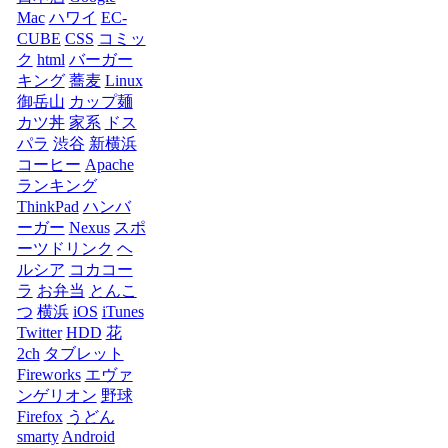
Mac
ハワイ
EC-
CUBE
CSS
コミッ
ク
html
バーガー
キング
蕎麦
Linux
御岳山
カップ麺
カツ丼
家系
ドス
パラ
渋谷
新横浜
コーヒー
Apache
ランキング
ThinkPad
ハンバ
ーガー
Nexus
スポ
ーツドリンク
ヘ
ルシア
コカコー
ラ
お弁当
とんこ
つ
横浜
iOS
iTunes
Twitter
HDD
花
2ch
タブレット
Fireworks
エヴァ
ンゲリオン
野球
Firefox
うどん
smarty
Android