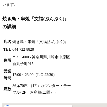
います。
焼き鳥・串焼『文福(ぶんぷく)』
の詳細
店名
焼き鳥・串焼『文福(ぶんぷく)』
TEL
044-722-8828
〒211-0005 神奈川県川崎市中原区
住所
新丸子町915
営業
17:00～23:00（L.O.22:30）
時間
36席70席 （1F：カウンター・テー
席数
ブル/ 2F：お座敷(二間））