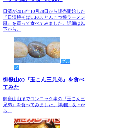
日清が2013年10月28日から販売開始した
『日清焼そばU.F.O. とんこつ焼ラーメン
風』を買って食べてみました。詳細は以
下から。
グル
メ
御嶽山の『玉こん三兄弟』を食べ
てみた
御嶽山山頂でコンニャク串の『玉こん三
兄弟』を食べてみました。詳細は以下か
ら。