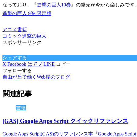
なっており、『
進撃の巨人10巻
』の発売が今から楽しみです
進撃の巨人 9巻 限定版
アニメ
書籍
コミック
進撃の巨人
スポンサーリンク
シェアする
X
Facebook
はてブ
LINE
コピー
フォローする
自由が丘で働くWeb屋のブログ
関連記事
書籍
[GAS] Google Apps Script クイックリファレンス
Google Apps Script(GAS)のリファレンス本『Google 