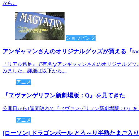
から。
ショッピング
アンギャマンさんのオリジナルグッズが買える『tac
『リアル遠足』で有名なアンギャマンさんのオリジナルグッ
みました。詳細は以下から。
アニメ
『ヱヴァンゲリヲン新劇場版：Q』を見てきた
公開日から1週間遅れて『ヱヴァンゲリヲン新劇場版：Q』を
アニメ
[ローソン] ドラゴンボール とろ～り半熟たまご