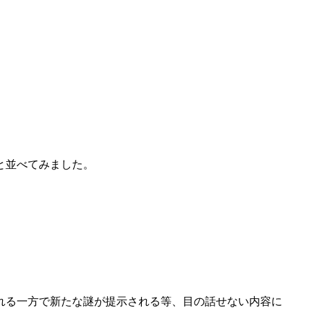
。
と並べてみました。
。
れる一方で新たな謎が提示される等、目の話せない内容に