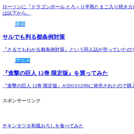
ローソンに『ドラゴンボール とろ～り半熟たまご入り焼き
は以下から。
書籍
サルでも判る都条例対策
『さるでもわかる都条例対策』という同人誌が売っていたの
アニメ
『進撃の巨人 12巻 限定版』を買ってみた
『進撃の巨人 12巻 限定版』が2013/12/09に発売された
スポンサーリンク
チキンタツタ和風おろしを食べてみた