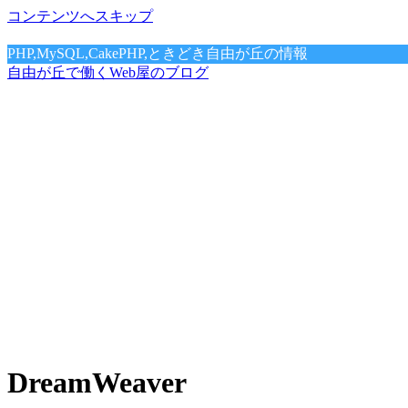
コンテンツへスキップ
PHP,MySQL,CakePHP,ときどき自由が丘の情報
自由が丘で働くWeb屋のブログ
DreamWeaver