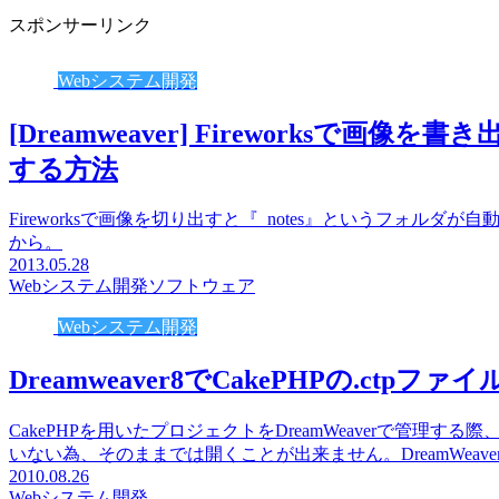
スポンサーリンク
Webシステム開発
[Dreamweaver] Fireworksで画
する方法
Fireworksで画像を切り出すと『_notes』というフォ
から。
2013.05.28
Webシステム開発
ソフトウェア
Webシステム開発
Dreamweaver8でCakePHPの.ctp
CakePHPを用いたプロジェクトをDreamWeaverで管理する際、
いない為、そのままでは開くことが出来ません。DreamWeaver
2010.08.26
Webシステム開発