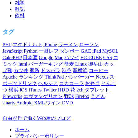
雑学
雑記
飲料
タグ
PHP
マクドナルド
iPhone
ラーメン
ローソン
JavaScript
Python
一眼レフ
ダンボー
GAE
iPad
MySQL
CakePHP
日本酒
Google
Mac
ハワイ
EC-CUBE
CSS
コ
ミック
html
バーガーキング
蕎麦
Linux
御岳山
カッ
プ麺
カツ丼
家系
ドスパラ
渋谷
新横浜
コーヒー
Apache
ランキング
ThinkPad
ハンバーガー
Nexus
ス
ポーツドリンク
ヘルシア
コカコーラ
お弁当
とんこ
つ
横浜
iOS
iTunes
Twitter
HDD
花
2ch
タブレット
Fireworks
エヴァンゲリオン
野球
Firefox
うどん
smarty
Android
XML
ワイン
DVD
自由が丘で働くWeb屋のブログ
ホーム
プライバシーポリシー