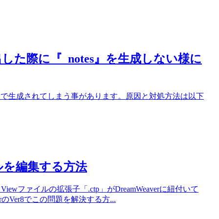
像を書き出した際に『_notes』を生成しない様に
ルダが自動で生成されてしまう事があります。原因と対処方法は以下
ファイルを編集する方法
Viewファイルの拡張子「.ctp」がDreamWeaverに紐付いて
のVer8でこの問題を解決する方...