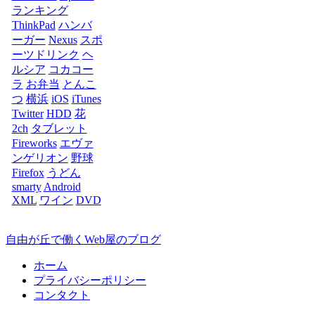
ランキング
ThinkPad
ハンバ
ーガー
Nexus
スポ
ーツドリンク
ヘ
ルシア
コカコー
ラ
お弁当
とんこ
つ
横浜
iOS
iTunes
Twitter
HDD
花
2ch
タブレット
Fireworks
エヴァ
ンゲリオン
野球
Firefox
うどん
smarty
Android
XML
ワイン
DVD
自由が丘で働くWeb屋のブログ
ホーム
プライバシーポリシー
コンタクト