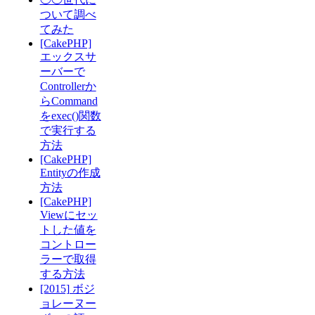
ついて調べ
てみた
[CakePHP]
エックスサ
ーバーで
Controllerか
らCommand
をexec()関数
で実行する
方法
[CakePHP]
Entityの作成
方法
[CakePHP]
Viewにセッ
トした値を
コントロー
ラーで取得
する方法
[2015] ボジ
ョレーヌー