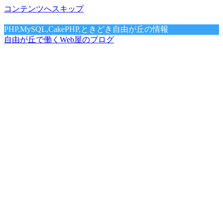
コンテンツへスキップ
PHP,MySQL,CakePHP,ときどき自由が丘の情報
自由が丘で働くWeb屋のブログ