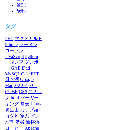
雑記
飲料
タグ
PHP
マクドナルド
iPhone
ラーメン
ローソン
JavaScript
Python
一眼レフ
ダンボ
ー
GAE
iPad
MySQL
CakePHP
日本酒
Google
Mac
ハワイ
EC-
CUBE
CSS
コミッ
ク
html
バーガー
キング
蕎麦
Linux
御岳山
カップ麺
カツ丼
家系
ドス
パラ
渋谷
新横浜
コーヒー
Apache