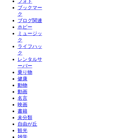
フォト
ブックマー
ク
ブログ関連
ホビー
ミュージッ
ク
ライフハッ
ク
レンタルサ
ーバー
乗り物
健康
動物
動画
名言
映画
書籍
未分類
自由が丘
観光
雑学