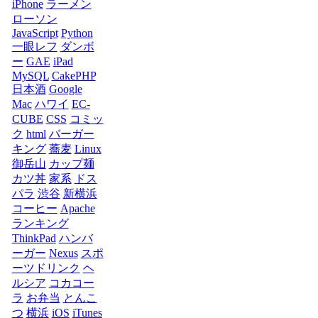
iPhone
ラーメン
ローソン
JavaScript
Python
一眼レフ
ダンボ
ー
GAE
iPad
MySQL
CakePHP
日本酒
Google
Mac
ハワイ
EC-
CUBE
CSS
コミッ
ク
html
バーガー
キング
蕎麦
Linux
御岳山
カップ麺
カツ丼
家系
ドス
パラ
渋谷
新横浜
コーヒー
Apache
ランキング
ThinkPad
ハンバ
ーガー
Nexus
スポ
ーツドリンク
ヘ
ルシア
コカコー
ラ
お弁当
とんこ
つ
横浜
iOS
iTunes