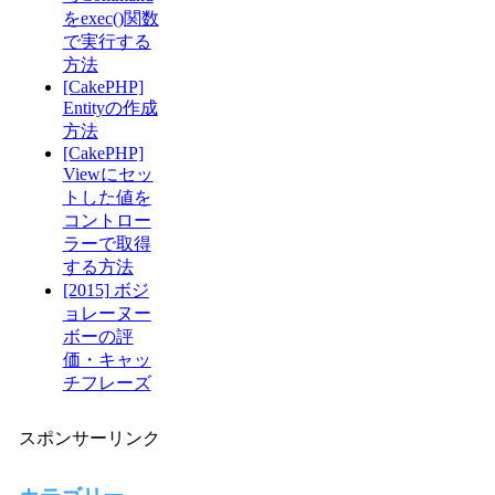
をexec()関数
で実行する
方法
[CakePHP]
Entityの作成
方法
[CakePHP]
Viewにセッ
トした値を
コントロー
ラーで取得
する方法
[2015] ボジ
ョレーヌー
ボーの評
価・キャッ
チフレーズ
スポンサーリンク