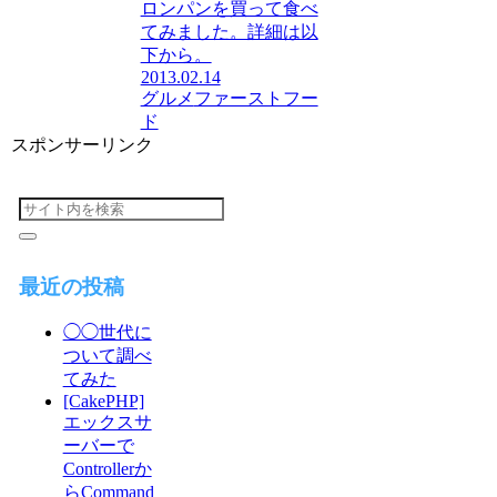
ロンパンを買って食べ
てみました。詳細は以
下から。
2013.02.14
グルメ
ファーストフー
ド
スポンサーリンク
最近の投稿
◯◯世代に
ついて調べ
てみた
[CakePHP]
エックスサ
ーバーで
Controllerか
らCommand