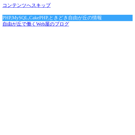
コンテンツへスキップ
PHP,MySQL,CakePHP,ときどき自由が丘の情報
自由が丘で働くWeb屋のブログ