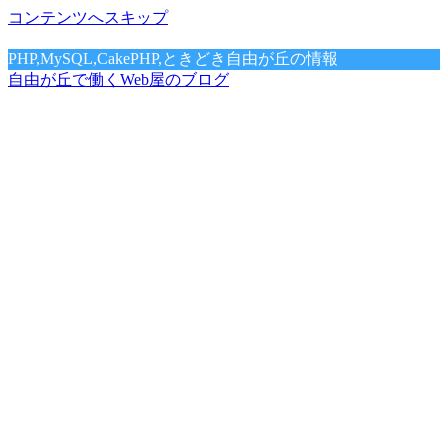
コンテンツへスキップ
PHP,MySQL,CakePHP,ときどき自由が丘の情報
自由が丘で働くWeb屋のブログ