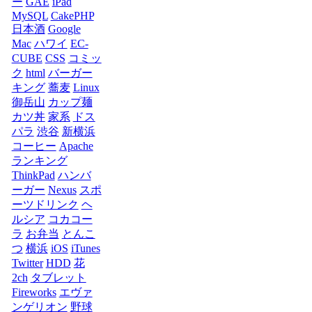
ー
GAE
iPad
MySQL
CakePHP
日本酒
Google
Mac
ハワイ
EC-
CUBE
CSS
コミッ
ク
html
バーガー
キング
蕎麦
Linux
御岳山
カップ麺
カツ丼
家系
ドス
パラ
渋谷
新横浜
コーヒー
Apache
ランキング
ThinkPad
ハンバ
ーガー
Nexus
スポ
ーツドリンク
ヘ
ルシア
コカコー
ラ
お弁当
とんこ
つ
横浜
iOS
iTunes
Twitter
HDD
花
2ch
タブレット
Fireworks
エヴァ
ンゲリオン
野球