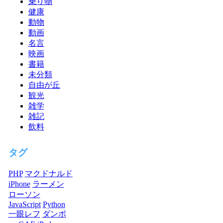
乗り物
健康
動物
動画
名言
映画
書籍
未分類
自由が丘
観光
雑学
雑記
飲料
タグ
PHP
マクドナルド
iPhone
ラーメン
ローソン
JavaScript
Python
一眼レフ
ダンボ