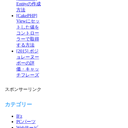
Entityの作成
方法
[CakePHP]
Viewにセッ
トした値を
コントロー
ラーで取得
する方法
[2015] ボジ
ョレーヌー
ボーの評
価・キャッ
チフレーズ
スポンサーリンク
カテゴリー
B'z
PCパーツ
Webサービ