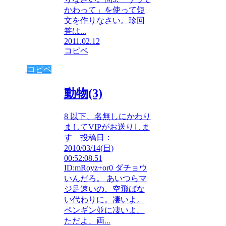
かわって」を使って短
文を作りなさい。珍回
答は...
2011.02.12
コピペ
コピペ
動物(3)
8 以下、名無しにかわり
ましてVIPがお送りしま
す 投稿日：
2010/03/14(日)
00:52:08.51
ID:mRoyz+or0 ダチョウ
いんだろ。 あいつらマ
ジ足速いの。空飛ばな
い代わりに。凄いよ。
ペンギン並に凄いよ。
ただよ、両...