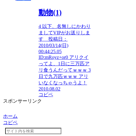
動物(1)
4 以下、名無しにかわり
ましてVIPがお送りしま
す 投稿日：
2010/03/14(日)
00:44:25.05
ID:mRoyz+or0 アリクイ
ってよ、1日に三万匹ア
リ食うんだってｗｗｗ 3
日で九万匹ｗｗｗ アリ
いなくなっちゃうよ！
2010.08.02
コピペ
スポンサーリンク
ホーム
コピペ