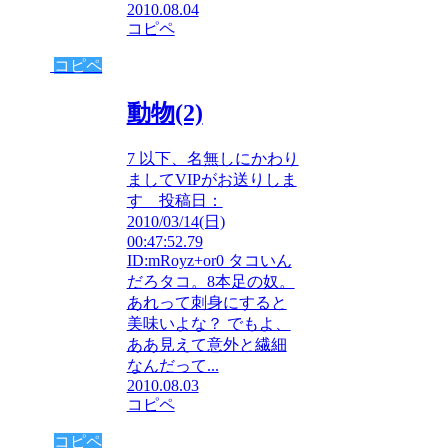
2010.08.04
コピペ
コピペ
動物(2)
7 以下、名無しにかわり
ましてVIPがお送りしま
す 投稿日：
2010/03/14(日)
00:47:52.79
ID:mRoyz+or0 タコいん
だろタコ。8本足の奴。
あれって刺身にすると
美味いよな？ でもよ、
ああ見えて意外と繊細
なんだって...
2010.08.03
コピペ
コピペ