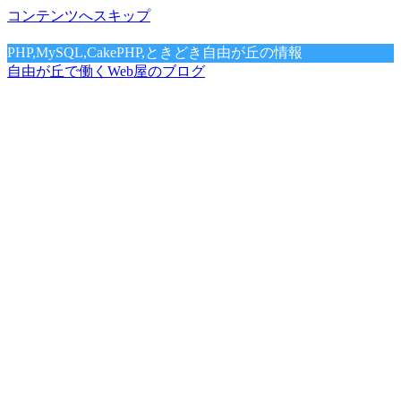
コンテンツへスキップ
PHP,MySQL,CakePHP,ときどき自由が丘の情報
自由が丘で働くWeb屋のブログ