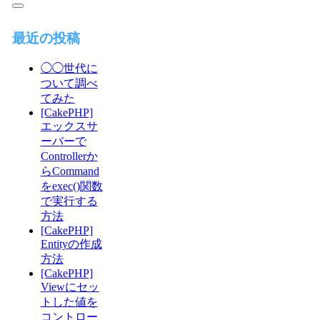
最近の投稿
◯◯世代に
ついて調べ
てみた
[CakePHP]
エックスサ
ーバーで
Controllerか
らCommand
をexec()関数
で実行する
方法
[CakePHP]
Entityの作成
方法
[CakePHP]
Viewにセッ
トした値を
コントロー