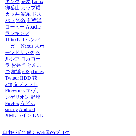
キング
蕎麦
Linux
御岳山
カップ麺
カツ丼
家系
ドス
パラ
渋谷
新横浜
コーヒー
Apache
ランキング
ThinkPad
ハンバ
ーガー
Nexus
スポ
ーツドリンク
ヘ
ルシア
コカコー
ラ
お弁当
とんこ
つ
横浜
iOS
iTunes
Twitter
HDD
花
2ch
タブレット
Fireworks
エヴァ
ンゲリオン
野球
Firefox
うどん
smarty
Android
XML
ワイン
DVD
自由が丘で働くWeb屋のブログ