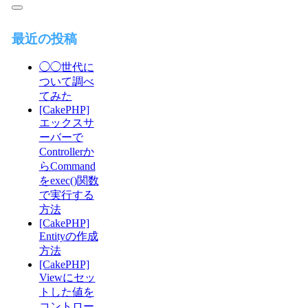
最近の投稿
◯◯世代に
ついて調べ
てみた
[CakePHP]
エックスサ
ーバーで
Controllerか
らCommand
をexec()関数
で実行する
方法
[CakePHP]
Entityの作成
方法
[CakePHP]
Viewにセッ
トした値を
コントロー