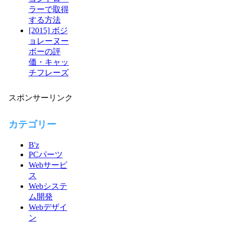
ラーで取得
する方法
[2015] ボジ
ョレーヌー
ボーの評
価・キャッ
チフレーズ
スポンサーリンク
カテゴリー
B'z
PCパーツ
Webサービ
ス
Webシステ
ム開発
Webデザイ
ン