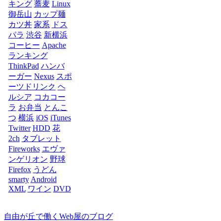
キング
蕎麦
Linux
御岳山
カップ麺
カツ丼
家系
ドス
パラ
渋谷
新横浜
コーヒー
Apache
ランキング
ThinkPad
ハンバ
ーガー
Nexus
スポ
ーツドリンク
ヘ
ルシア
コカコー
ラ
お弁当
とんこ
つ
横浜
iOS
iTunes
Twitter
HDD
花
2ch
タブレット
Fireworks
エヴァ
ンゲリオン
野球
Firefox
うどん
smarty
Android
XML
ワイン
DVD
自由が丘で働くWeb屋のブログ