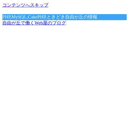
コンテンツへスキップ
PHP,MySQL,CakePHP,ときどき自由が丘の情報
自由が丘で働くWeb屋のブログ