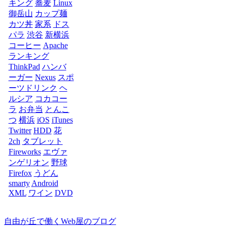
キング
蕎麦
Linux
御岳山
カップ麺
カツ丼
家系
ドス
パラ
渋谷
新横浜
コーヒー
Apache
ランキング
ThinkPad
ハンバ
ーガー
Nexus
スポ
ーツドリンク
ヘ
ルシア
コカコー
ラ
お弁当
とんこ
つ
横浜
iOS
iTunes
Twitter
HDD
花
2ch
タブレット
Fireworks
エヴァ
ンゲリオン
野球
Firefox
うどん
smarty
Android
XML
ワイン
DVD
自由が丘で働くWeb屋のブログ