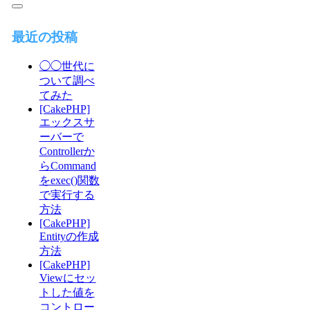
最近の投稿
◯◯世代に
ついて調べ
てみた
[CakePHP]
エックスサ
ーバーで
Controllerか
らCommand
をexec()関数
で実行する
方法
[CakePHP]
Entityの作成
方法
[CakePHP]
Viewにセッ
トした値を
コントロー