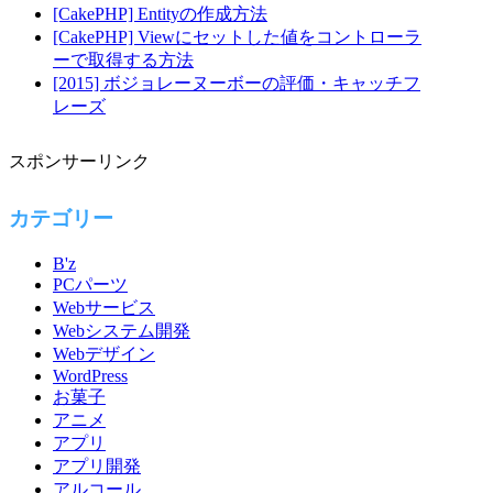
[CakePHP] Entityの作成方法
[CakePHP] Viewにセットした値をコントローラ
ーで取得する方法
[2015] ボジョレーヌーボーの評価・キャッチフ
レーズ
スポンサーリンク
カテゴリー
B'z
PCパーツ
Webサービス
Webシステム開発
Webデザイン
WordPress
お菓子
アニメ
アプリ
アプリ開発
アルコール