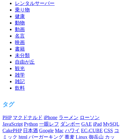
レンタルサーバー
乗り物
健康
動物
動画
名言
映画
書籍
未分類
自由が丘
観光
雑学
雑記
飲料
タグ
PHP
マクドナルド
iPhone
ラーメン
ローソン
JavaScript
Python
一眼レフ
ダンボー
GAE
iPad
MySQL
CakePHP
日本酒
Google
Mac
ハワイ
EC-CUBE
CSS
コ
ミック
html
バーガーキング
蕎麦
Linux
御岳山
カッ