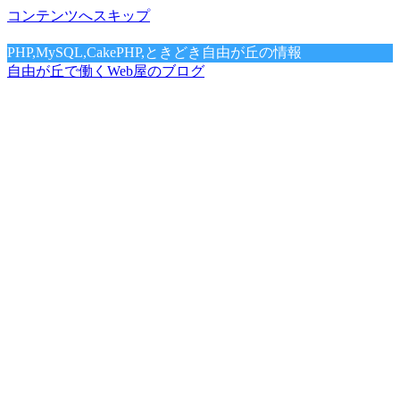
コンテンツへスキップ
PHP,MySQL,CakePHP,ときどき自由が丘の情報
自由が丘で働くWeb屋のブログ