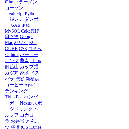
iPhone
ラーメン
ローソン
JavaScript
Python
一眼レフ
ダンボ
ー
GAE
iPad
MySQL
CakePHP
日本酒
Google
Mac
ハワイ
EC-
CUBE
CSS
コミッ
ク
html
バーガー
キング
蕎麦
Linux
御岳山
カップ麺
カツ丼
家系
ドス
パラ
渋谷
新横浜
コーヒー
Apache
ランキング
ThinkPad
ハンバ
ーガー
Nexus
スポ
ーツドリンク
ヘ
ルシア
コカコー
ラ
お弁当
とんこ
つ
横浜
iOS
iTunes