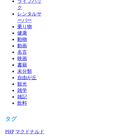
ライフハッ
ク
レンタルサ
ーバー
乗り物
健康
動物
動画
名言
映画
書籍
未分類
自由が丘
観光
雑学
雑記
飲料
タグ
PHP
マクドナルド