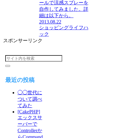
ールで涼感スプレーを
自作してみました。詳
細は以下から。
2013.08.22
ショッピング
ライフハ
ック
スポンサーリンク
最近の投稿
◯◯世代に
ついて調べ
てみた
[CakePHP]
エックスサ
ーバーで
Controllerか
らCommand