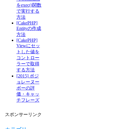
をexec()関数
で実行する
方法
[CakePHP]
Entityの作成
方法
[CakePHP]
Viewにセッ
トした値を
コントロー
ラーで取得
する方法
[2015] ボジ
ョレーヌー
ボーの評
価・キャッ
チフレーズ
スポンサーリンク