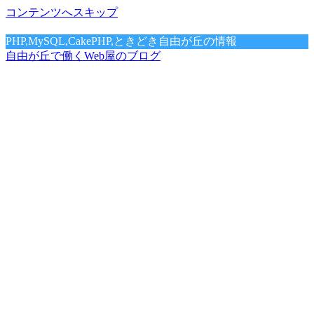
コンテンツへスキップ
PHP,MySQL,CakePHP,ときどき自由が丘の情報
自由が丘で働くWeb屋のブログ