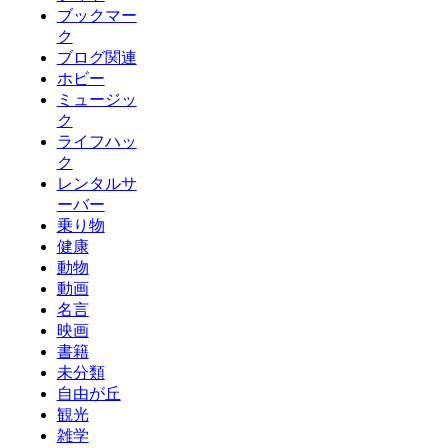
ブックマー
ク
ブログ関連
ホビー
ミュージッ
ク
ライフハッ
ク
レンタルサ
ーバー
乗り物
健康
動物
動画
名言
映画
書籍
未分類
自由が丘
観光
雑学