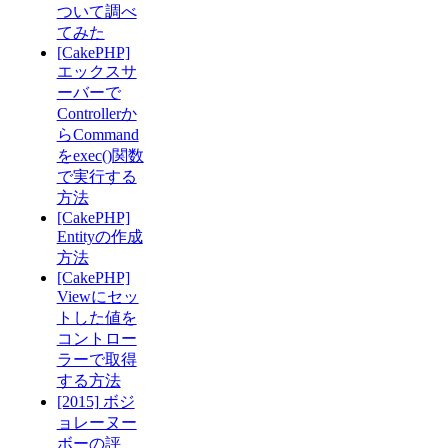
ついて調べ
てみた
[CakePHP]
エックスサ
ーバーで
Controllerか
らCommand
をexec()関数
で実行する
方法
[CakePHP]
Entityの作成
方法
[CakePHP]
Viewにセッ
トした値を
コントロー
ラーで取得
する方法
[2015] ボジ
ョレーヌー
ボーの評