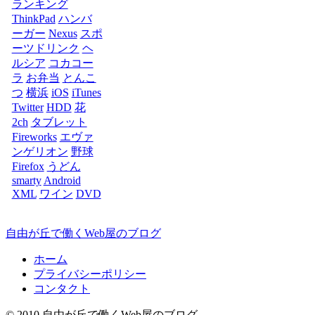
ランキング
ThinkPad
ハンバ
ーガー
Nexus
スポ
ーツドリンク
ヘ
ルシア
コカコー
ラ
お弁当
とんこ
つ
横浜
iOS
iTunes
Twitter
HDD
花
2ch
タブレット
Fireworks
エヴァ
ンゲリオン
野球
Firefox
うどん
smarty
Android
XML
ワイン
DVD
自由が丘で働くWeb屋のブログ
ホーム
プライバシーポリシー
コンタクト
© 2010 自由が丘で働くWeb屋のブログ.