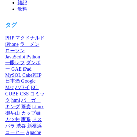
雑記
飲料
タグ
PHP
マクドナルド
iPhone
ラーメン
ローソン
JavaScript
Python
一眼レフ
ダンボ
ー
GAE
iPad
MySQL
CakePHP
日本酒
Google
Mac
ハワイ
EC-
CUBE
CSS
コミッ
ク
html
バーガー
キング
蕎麦
Linux
御岳山
カップ麺
カツ丼
家系
ドス
パラ
渋谷
新横浜
コーヒー
Apache